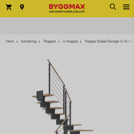
Sök
Hoppa till innehållet
Sök
Varukorg
Hem
Inredning
Trappor
U-trappa
Trappa Dubai Design U-form 