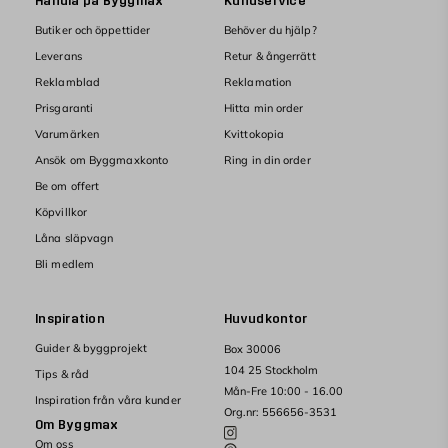
Handla på Byggmax
Kundservice
Butiker och öppettider
Behöver du hjälp?
Leverans
Retur & ångerrätt
Reklamblad
Reklamation
Prisgaranti
Hitta min order
Varumärken
Kvittokopia
Ansök om Byggmaxkonto
Ring in din order
Be om offert
Köpvillkor
Låna släpvagn
Bli medlem
Inspiration
Huvudkontor
Guider & byggprojekt
Box 30006
104 25 Stockholm
Tips & råd
Mån-Fre 10:00 - 16.00
Inspiration från våra kunder
Org.nr: 556656-3531
Om Byggmax
Om oss