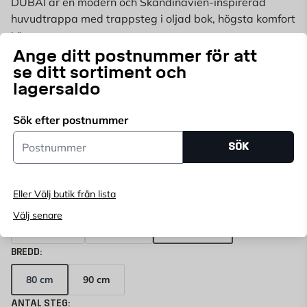
DUBAI är en modern och Skandinavien-inspirerad
huvudtrappa med trappsteg i oljad bok, högsta komfort
och ett överflöd av designmöjligheter när det kommer
Läs mer
till konstruktion, färg, trä och räcke.
Ange ditt postnummer för att
se ditt sortiment och
Endast online
lagersaldo
Ange
postnummer
för att se lagerstatus
Sök efter postnummer
FÄRG:
ANTRACIT
Postnummer
SÖK
Antracit
Silvergrå
Svart
Vit
Eller Välj butik från lista
STEG:
Välj senare
Oljad bok
Oljad ek
Vitoljad ek
BREDD:
80 cm
90 cm
ANTAL STEG: