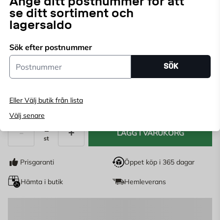
Ange ditt postnummer för att
se ditt sortiment och
Endast online
lagersaldo
Ange
postnummer
för att se lagerstatus
Sök efter postnummer
Utförande:
Postnummer
SÖK
Eller Välj butik från lista
67
KR
Välj senare
LÄGG I VARUKORG
st
Antal
Prisgaranti
Öppet köp i 365 dagar
Hämta i butik
Hemleverans