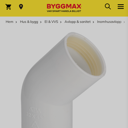
Hoppa till innehållet
Sök
Varukorg
Hem
Hus & bygg
El & VVS
Avlopp & sanitet
Inomhusavlopp