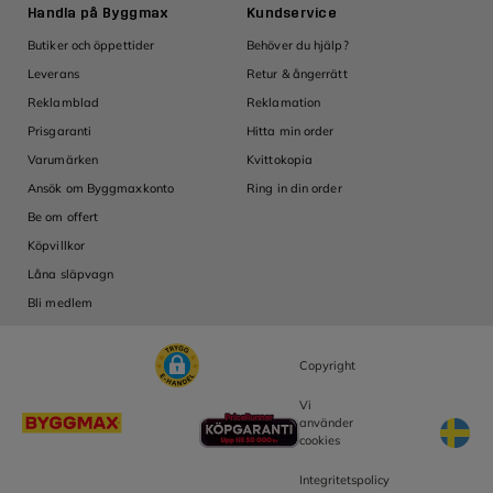
Handla på Byggmax
Kundservice
Ins
Butiker och öppettider
Behöver du hjälp?
Guid
Leverans
Retur & ångerrätt
Tips
Reklamblad
Reklamation
Insp
Om
Prisgaranti
Hitta min order
Om 
Varumärken
Kvittokopia
Inve
Ansök om Byggmaxkonto
Ring in din order
Ledi
Be om offert
Köpvillkor
Låna släpvagn
Bli medlem
Copyright
Vi
använder
cookies
Integritetspolicy