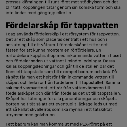
pressas klämringen till runt röret mot stödhylsan och det
blir tätt. Kopplingen tätar genom sin koniska form och ska
inte lindas med gängtejp eller lin.
Fördelarskåp för tappvatten
I dag används fördelarskåp i ett rörsystem för tappvatten.
Det är ett skåp som placeras centralt i ett hus och i
anslutning till ett våtrum. I fördelarskåpet sitter det
fästen för att kunna montera en rörfördelare. En
rörfördelare kopplas ihop med inkommande vatten i huset
och fördelar sedan ut vattnet i mindre ledningar. Dessa
kallas kopplingsledningar och går till de ställen där det
finns ett tappställe som till exempel badrum och kök. På
så sätt får man ett helt rör från inkommande vatten till
skåpet och hela rör från fördelaren till tappstället. Samma
sak med varmvattnet, ett rör från vattenvärmaren till
fördelarskåpet och därifrån fördelas det ut till tappställen.
Skåpet har tätningar för alla genomföringar och skåpets
botten helt tät så att ett eventuellt läckage leds ut med
ett så kallat skvallerrör, som ska mynna i ett tätskiktat
utrymme med golvbrunn.
I ett badrum kan man komma ut med PEX-röret på ett