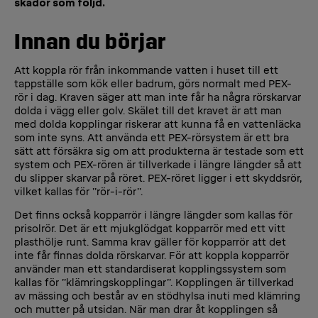
skador som följd.
Innan du börjar
Att koppla rör från inkommande vatten i huset till ett
tappställe som kök eller badrum, görs normalt med PEX-
rör i dag. Kraven säger att man inte får ha några rörskarvar
dolda i vägg eller golv. Skälet till det kravet är att man
med dolda kopplingar riskerar att kunna få en vattenläcka
som inte syns. Att använda ett PEX-rörsystem är ett bra
sätt att försäkra sig om att produkterna är testade som ett
system och PEX-rören är tillverkade i längre längder så att
du slipper skarvar på röret. PEX-röret ligger i ett skyddsrör,
vilket kallas för ”rör-i-rör”.
Det finns också kopparrör i längre längder som kallas för
prisolrör. Det är ett mjukglödgat kopparrör med ett vitt
plasthölje runt. Samma krav gäller för kopparrör att det
inte får finnas dolda rörskarvar. För att koppla kopparrör
använder man ett standardiserat kopplingssystem som
kallas för ”klämringskopplingar”. Kopplingen är tillverkad
av mässing och består av en stödhylsa inuti med klämring
och mutter på utsidan. När man drar åt kopplingen så