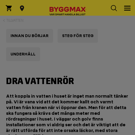
TILLVATTEN
INNAN DU BÖRJAR
STEG FÖR STEG
UNDERHÅLL
DRA VATTENRÖR
Att koppla in vatten i huset är inget man normalt tänker
på. Vi är vana vid att det kommer kallt och varmt
vatten från kranen när vi öppnar den. Men för att detta
ska fungera så krävs det många meter med
rördragningar i huset. I väggar och golv finns
installationer som vi aldrig ser och det är viktigt att de
är rätt utförda för att inte orsaka läckor, med stora