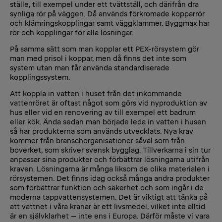
ställe, till exempel under ett tvättställ, och därifrån dra
synliga rör på väggen. Då används förkromade kopparrör
och klämringskopplingar samt väggklammer. Byggmax har
rör och kopplingar för alla lösningar.
På samma sätt som man kopplar ett PEX-rörsystem gör
man med prisol i koppar, men då finns det inte som
system utan man får använda standardiserade
kopplingssystem.
Att koppla in vatten i huset från det inkommande
vattenröret är oftast något som görs vid nyproduktion av
hus eller vid en renovering av till exempel ett badrum
eller kök. Ända sedan man började leda in vatten i husen
så har produkterna som används utvecklats. Nya krav
kommer från branschorganisationer såväl som från
boverket, som skriver svensk bygglag. Tillverkarna i sin tur
anpassar sina produkter och förbättrar lösningarna utifrån
kraven. Lösningarna är många liksom de olika materialen i
rörsystemen. Det finns idag också många andra produkter
som förbättrar funktion och säkerhet och som ingår i de
moderna tappvattensystemen. Det är viktigt att tänka på
att vattnet i våra kranar är ett livsmedel, vilket inte alltid
är en självklarhet – inte ens i Europa. Därför måste vi vara