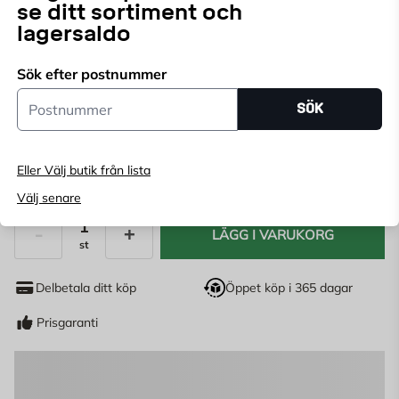
se ditt sortiment och
Välj butik
lagersaldo
Välj butik för att se lagerstatus
Sök efter postnummer
Postnummer
Köp online, boka leverans i kassan
SÖK
Ange
postnummer
för att se lagerstatus
Eller Välj butik från lista
10
KR
Välj senare
LÄGG I VARUKORG
st
Antal
Delbetala ditt köp
Öppet köp i 365 dagar
Prisgaranti