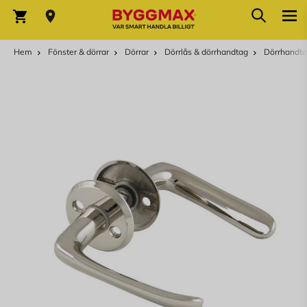
Hoppa till innehållet
Sök
Varukorg
Hem
Fönster & dörrar
Dörrar
Dörrlås & dörrhandtag
Dörrhandta