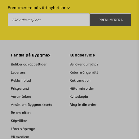
Prenumerera på vårt nyhetsbrev
Prenumerera
PRENUMERERA
Handla på Byggmax
Kundservice
Butiker och öppettider
Behöver du hjälp?
Leverans
Retur & ångerrätt
Reklamblad
Reklamation
Prisgaranti
Hitta min order
Varumärken
Kvittokopia
Ansök om Byggmaxkonto
Ring in din order
Be om offert
Köpvillkor
Låna släpvagn
Bli medlem