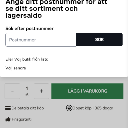
Ange ditt postnummer för att
elegans som aldrig går ur tiden.
se ditt sortiment och
Endast online
lagersaldo
Ange
postnummer
för att se lagerstatus
Sök efter postnummer
Postnummer
FÄRG:
VIT NICKEL
SÖK
Grå Nickel
Svart Nickel
Vit Nickel
Eller Välj butik från lista
Välj senare
244
KR
LÄGG I VARUKORG
st
Antal
Delbetala ditt köp
Öppet köp i 365 dagar
Prisgaranti