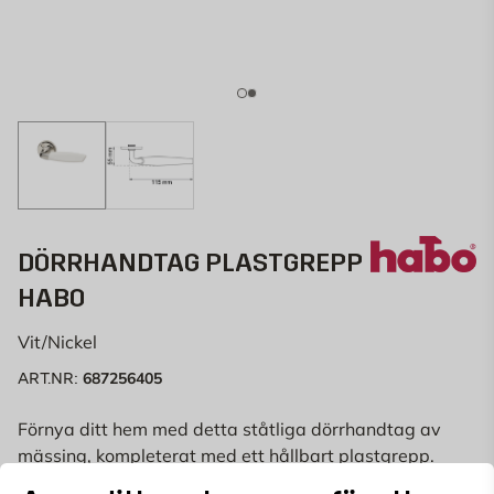
DÖRRHANDTAG PLASTGREPP
HABO
Vit/Nickel
687256405
ART.NR:
Förnya ditt hem med detta ståtliga dörrhandtag av
mässing, kompleterat med ett hållbart plastgrepp.
Detta klassiska funkishandtag ger din dörr en tidlös
Läs mer