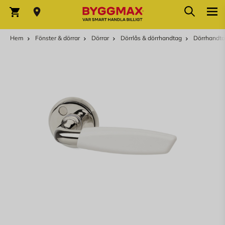
Hoppa till innehållet
Sök
Varukorg
Hem
Fönster & dörrar
Dörrar
Dörrlås & dörrhandtag
Dörrhandta