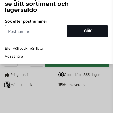
se ditt sortiment och
lagersaldo
Sök efter postnummer
Endast online
Postnummer
Ange
postnummer
för att se lagerstatus
SÖK
132
KR
Eller Välj butik från lista
Välj senare
LÄGG I VARUKORG
st
Antal
Prisgaranti
Öppet köp i 365 dagar
Hämta i butik
Hemleverans