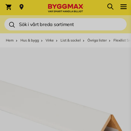
Hoppa till innehållet
Sök
Varukorg
Sök
Hem
Hus & bygg
Virke
List & sockel
Övriga lister
Flexilist S