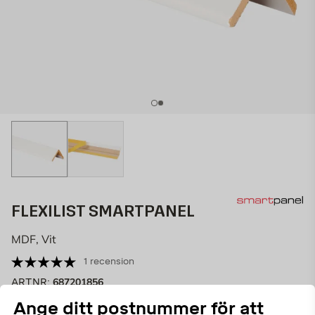
FLEXILIST SMARTPANEL
MDF, Vit
1 recension
687201856
ART.NR:
Ange ditt postnummer för att
Smidig anpassningsbar flexilist till Smartpanel