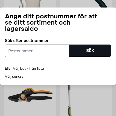
Ange ditt postnummer för att
HOZELOCK
GREEN>IT
se ditt sortiment och
Ryggspruta Plus 12L
Hoppfällbar grensåg
lagersaldo
Hozelock
Justerbart konmunstycke och
18 cm
Sök efter postnummer
remmar.
Pris 50 kr
50
FRÅN
KR
Pris 995 kr
995
Postnummer
FRÅN
KR
SÖK
Lägg i varukorg
Lägg i varukorg
Eller Välj butik från lista
Välj senare