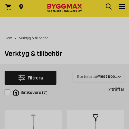
Hoppa till innehållet
Sök
Varukorg
Hem
Verktyg & tillbehör
Verktyg & tillbehör
Sortera på:
Filtrera
Pr
7
träffar
Butiksvara
(
7
)