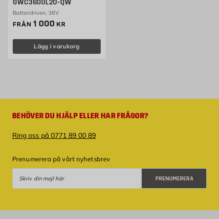
GWC3600L20-QW
Batteridriven, 36V
Pris 1000 kr
1 000
FRÅN
KR
Lägg i varukorg
BEHÖVER DU HJÄLP ELLER HAR FRÅGOR?
Ring oss på 0771 89 00 89
Prenumerera på vårt nyhetsbrev
Prenumerera
PRENUMERERA