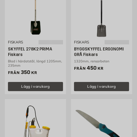
FISKARS
FISKARS
SKYFFEL 278K2 PRIMA
BYGGSKYFFEL ERGONOMI
Fiskars
GRÅ Fiskars
Blad i härdatstål, längd 1205mm,
1320mm, rensarbeten
235mm
Pris 450 kr
450
FRÅN
KR
Pris 350 kr
350
FRÅN
KR
Lägg i varukorg
Lägg i varukorg