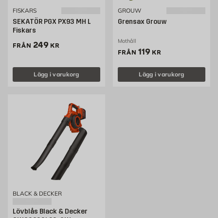
FISKARS
GROUW
SEKATÖR PGX PX93 MH L
Grensax Grouw
Fiskars
Mothåll
Pris 249 kr
249
FRÅN
KR
Pris 119 kr
119
FRÅN
KR
Lägg i varukorg
Lägg i varukorg
BLACK & DECKER
Lövblås Black & Decker