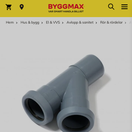
Hoppa till innehållet
Sök
Varukorg
Hem
Hus & bygg
El & VVS
Avlopp & sanitet
Rör & rördelar
A