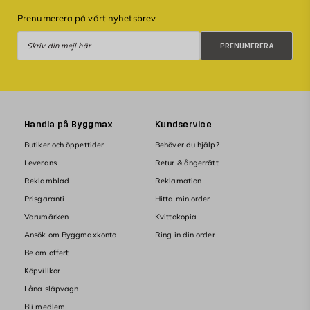
Prenumerera på vårt nyhetsbrev
Prenumerera
PRENUMERERA
Handla på Byggmax
Kundservice
Butiker och öppettider
Behöver du hjälp?
Leverans
Retur & ångerrätt
Reklamblad
Reklamation
Prisgaranti
Hitta min order
Varumärken
Kvittokopia
Ansök om Byggmaxkonto
Ring in din order
Be om offert
Köpvillkor
Låna släpvagn
Bli medlem