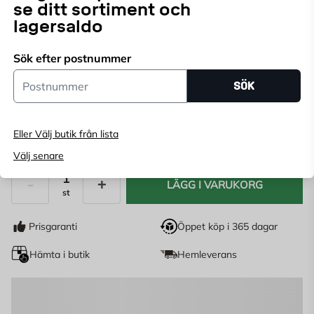
se ditt sortiment och
Välj butik
lagersaldo
Välj butik för att se lagerstatus
Sök efter postnummer
Postnummer
Köp online, boka leverans i kassan
SÖK
Ange
postnummer
för att se lagerstatus
Eller Välj butik från lista
29,95
KR
Välj senare
LÄGG I VARUKORG
st
Antal
Prisgaranti
Öppet köp i 365 dagar
Hämta i butik
Hemleverans