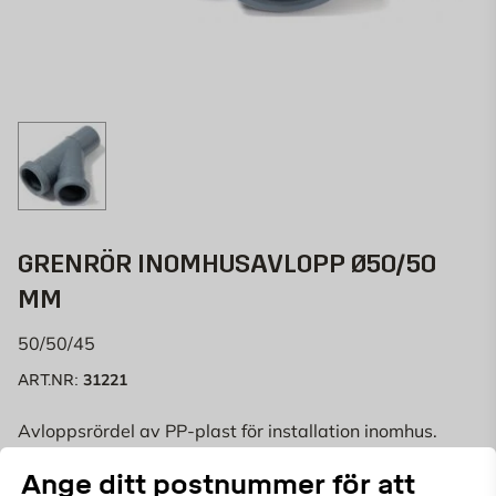
GRENRÖR INOMHUSAVLOPP Ø50/50
MM
50/50/45
31221
ART.NR:
Avloppsrördel av PP-plast för installation inomhus.
Grenrör med dimension 50 mm och 45 graders avstick.
Ange ditt postnummer för att