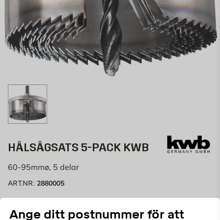
HÅLSÅGSATS 5-PACK KWB
60-95mmø, 5 delar
2880005
ART.NR:
Storlek: 60, 68, 74, 81, 95 mm. Höjd: 32 mm.
Ange ditt postnummer för att