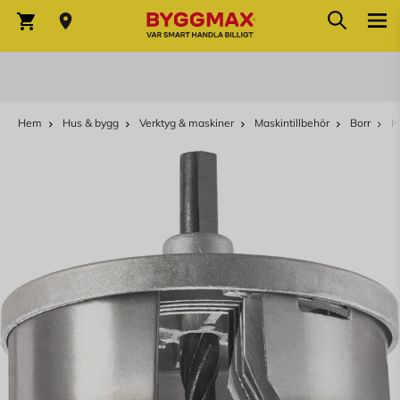
Sök
Hoppa till innehållet
Sök
Varukorg
Hem
Hus & bygg
Verktyg & maskiner
Maskintillbehör
Borr
H