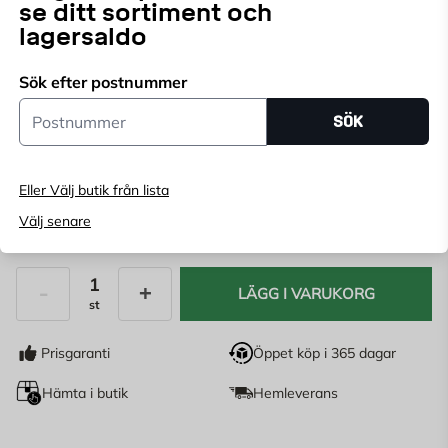
se ditt sortiment och
lagersaldo
Välj butik
Sök efter postnummer
Välj butik för att se lagerstatus
Postnummer
SÖK
Köp online, boka leverans i kassan
Ange
postnummer
för att se lagerstatus
Eller Välj butik från lista
Välj senare
89,95
KR
LÄGG I VARUKORG
st
Antal
Prisgaranti
Öppet köp i 365 dagar
Hämta i butik
Hemleverans