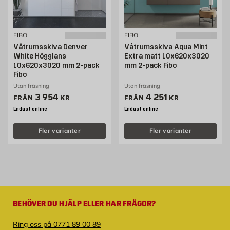
FIBO
FIBO
Våtrumsskiva Denver
Våtrumsskiva Aqua Mint
White Högglans
Extra matt 10x620x3020
10x620x3020 mm 2-pack
mm 2-pack Fibo
Fibo
Utan fräsning
Utan fräsning
Pris 3954 kr
Pris 4251 kr
3 954
4 251
FRÅN
KR
FRÅN
KR
Endast online
Endast online
Fler varianter
Fler varianter
BEHÖVER DU HJÄLP ELLER HAR FRÅGOR?
Ring oss på 0771 89 00 89