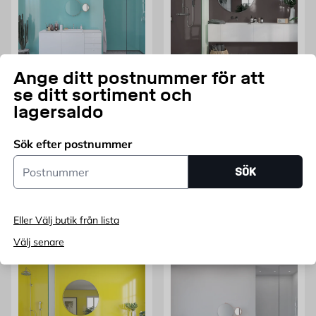
Ange ditt postnummer för att
FIBO
FIBO
se ditt sortiment och
Våtrumsskiva Aquamarine
Våtrumsskiva Milano
lagersaldo
Högglans 10x620x3020
Anthracite Högglans
mm 2-pack Fibo
10x620x2400 mm 2-pack
Fibo
Sök efter postnummer
Utan fräsning
Utan fräsning
Postnummer
Pris 4457 kr
Pris 2665 kr
4 457
2 665
SÖK
FRÅN
KR
KR
Endast online
Endast online
Fler varianter
Lägg i varukorg
Eller Välj butik från lista
Välj senare