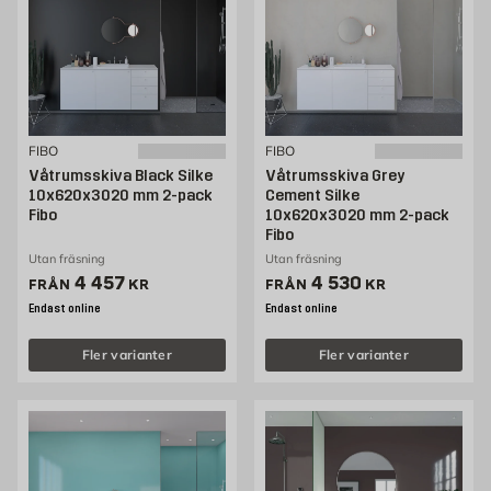
FIBO
FIBO
Våtrumsskiva Black Silke
Våtrumsskiva Grey
10x620x3020 mm 2-pack
Cement Silke
Fibo
10x620x3020 mm 2-pack
Fibo
Utan fräsning
Utan fräsning
Pris 4457 kr
Pris 4530 kr
4 457
4 530
FRÅN
KR
FRÅN
KR
Endast online
Endast online
Fler varianter
Fler varianter