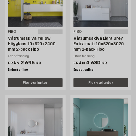
FIBO
FIBO
Våtrumsskiva Yellow
Våtrumsskiva Light Grey
Högglans 10x620x2400
Extra matt 10x620x3020
mm 2-pack Fibo
mm 2-pack Fibo
Utan fräsning
Utan fräsning
Pris 2695 kr
Pris 4630 kr
2 695
4 630
FRÅN
KR
FRÅN
KR
Endast online
Endast online
Fler varianter
Fler varianter