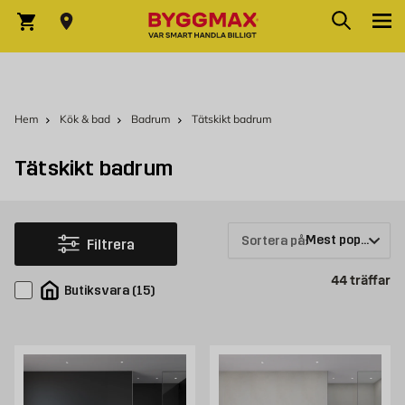
Hoppa till innehållet
Sök
Varukorg
Hem
Kök & bad
Badrum
Tätskikt badrum
Tätskikt badrum
Sortera på:
Filtrera
Pr
44
träffar
Butiksvara
(
15
)