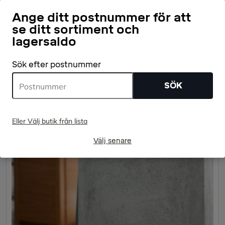
Installera decklights
Ange ditt postnummer för att
se ditt sortiment och
NYBÖRJARE
lagersaldo
LÄS MER
Sök efter postnummer
SÖK
Eller Välj butik från lista
Välj senare