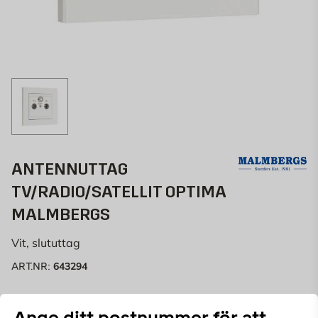
ANTENNUTTAG
TV/RADIO/SATELLIT OPTIMA
MALMBERGS
Vit, slututtag
643294
ART.NR:
Antennuttag för infällt montage i dosa
Ange ditt postnummer för att