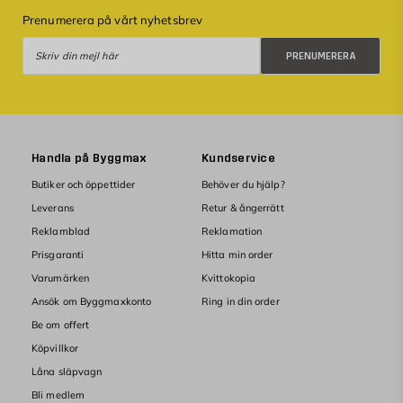
Prenumerera på vårt nyhetsbrev
Prenumerera
PRENUMERERA
Handla på Byggmax
Kundservice
Butiker och öppettider
Behöver du hjälp?
Leverans
Retur & ångerrätt
Reklamblad
Reklamation
Prisgaranti
Hitta min order
Varumärken
Kvittokopia
Ansök om Byggmaxkonto
Ring in din order
Be om offert
Köpvillkor
Låna släpvagn
Bli medlem