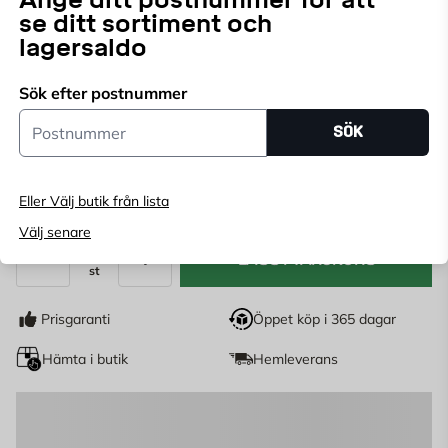
se ditt sortiment och
lagersaldo
Sök efter postnummer
Postnummer
SÖK
239
KR
Eller Välj butik från lista
Välj senare
LÄGG I VARUKORG
st
Antal
Prisgaranti
Öppet köp i 365 dagar
Hämta i butik
Hemleverans