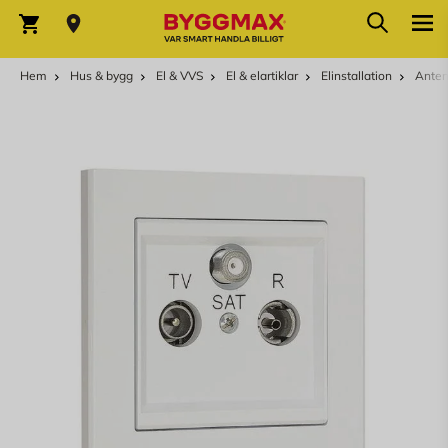
Hoppa till innehållet
Sök
Varukorg
Hem
Hus & bygg
El & VVS
El & elartiklar
Elinstallation
Anten