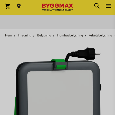
Sök
Hoppa till innehållet
Sök
Varukorg
Hem
Inredning
Belysning
Inomhusbelysning
Arbetsbelysning