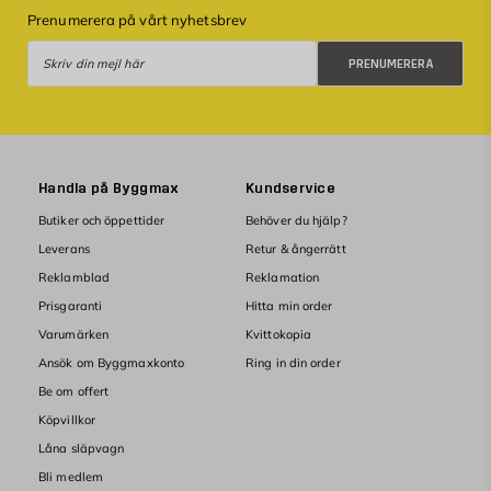
Prenumerera på vårt nyhetsbrev
Prenumerera
PRENUMERERA
Handla på Byggmax
Kundservice
Butiker och öppettider
Behöver du hjälp?
Leverans
Retur & ångerrätt
Reklamblad
Reklamation
Prisgaranti
Hitta min order
Varumärken
Kvittokopia
Ansök om Byggmaxkonto
Ring in din order
Be om offert
Köpvillkor
Låna släpvagn
Bli medlem