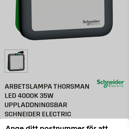
ARBETSLAMPA THORSMAN
LED 4000K 35W
UPPLADDNINGSBAR
SCHNEIDER ELECTRIC
4000lm, IP54, med USB A+C
Ange ditt postnummer för att