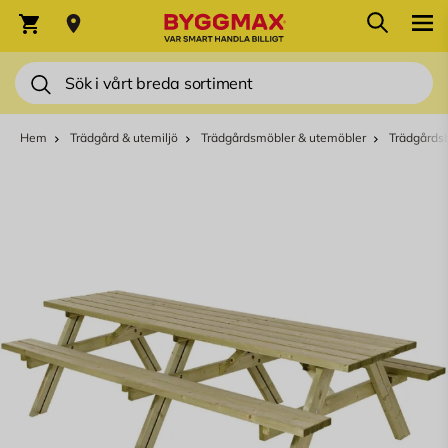
Hoppa till innehållet
Sök
Varukorg
Sök
Hem
Trädgård & utemiljö
Trädgårdsmöbler & utemöbler
Trädgårds