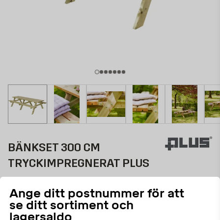
BÄNKSET 300 CM
TRYCKIMPREGNERAT PLUS
Tryckimpregnerad, FSC MIX 70%
Ange ditt postnummer för att
687283910
ART.NR:
se ditt sortiment och
lagersaldo