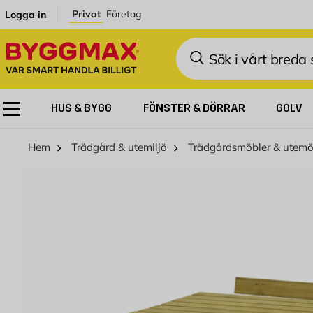
Hoppa till innehållet
Privat
Företag
Logga in
Sök
HUS & BYGG
FÖNSTER & DÖRRAR
GOLV
Hem
Trädgård & utemiljö
Trädgårdsmöbler & utemö