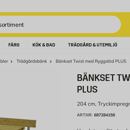
FÄRG
KÖK & BAD
TRÄDGÅRD & UTEMILJÖ
bler
Trädgårdsbänk
Bänkset Twist med Ryggstöd PLUS
BÄNKSET TW
PLUS
204 cm, Tryckimpreg
687284158
ART.NR: