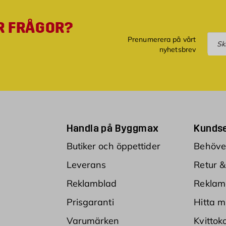
R FRÅGOR?
Pre
Prenumerera på vårt
nyhetsbrev
Handla på Byggmax
Kundse
Butiker och öppettider
Behöver
Leverans
Retur &
Reklamblad
Reklam
Prisgaranti
Hitta m
Varumärken
Kvittok