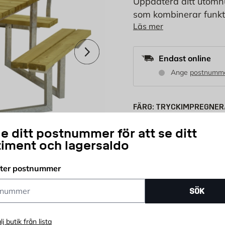
Uppdatera ditt utom
som kombinerar funkti
Läs mer
och en total höjd på 
för avslappnad sittnin
Nästa
Endast online
Ange
postnumm
FÄRG:
TRYCKIMPREGNER
GrundMåttat Teak
Gråbrun
ReTex -
e ditt postnummer för att se ditt
timent och lagersaldo
STORLEK:
fter postnummer
ummer
SÖK
9 691
KR
lj butik från lista