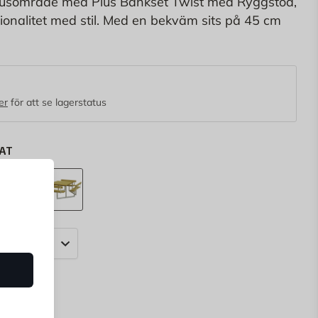
husområde med Plus Bänkset Twist med Ryggstöd,
onalitet med stil. Med en bekväm sits på 45 cm
76 cm, erbjuder detta bänkset den perfekta höjden
g.
er
för att se lagerstatus
AT
 Grön
Svart
Tryckimpregnerat