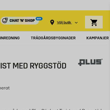
Varukorg
BETA
CHAT 'N' SHOP
Välj butik
INREDNING
TRÄDGÅRDSBYGGNADER
KAMPANJER
IST MED RYGGSTÖD
nerat