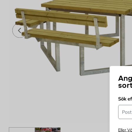
Föregående
Ang
sor
Sök e
Postn
Eller Vä