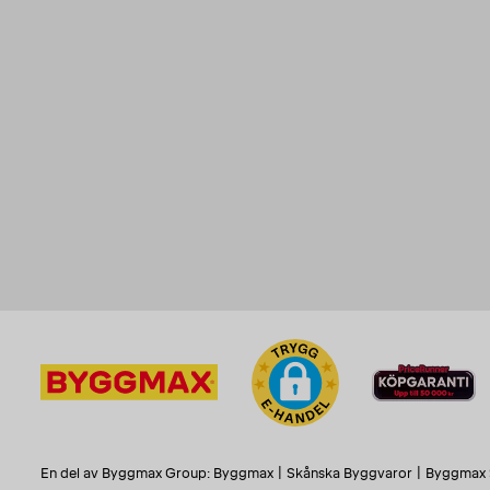
En del av Byggmax Group:
Byggmax
|
Skånska Byggvaror
|
Byggmax 