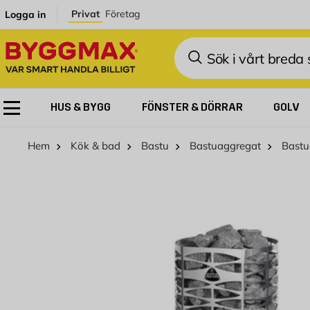
Hoppa till innehållet
Privat
Företag
Logga in
Sök
HUS & BYGG
FÖNSTER & DÖRRAR
GOLV
Hem
Kök & bad
Bastu
Bastuaggregat
Bastu