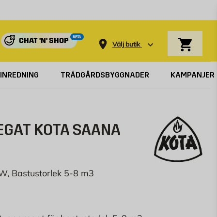
Varukorg
BETA
CHAT 'N' SHOP
Välj butik
INREDNING
TRÄDGÅRDSBYGGNADER
KAMPANJER
GAT KOTA SAANA
 kW, Bastustorlek 5-8 m3