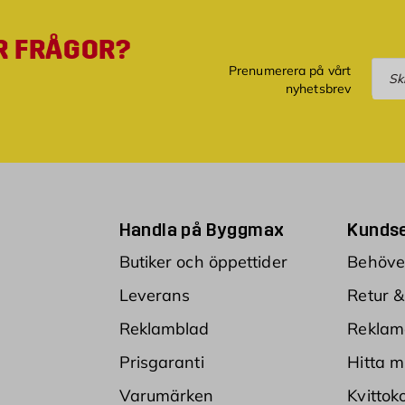
R FRÅGOR?
Pre
Prenumerera på vårt
nyhetsbrev
Handla på Byggmax
Kundse
Butiker och öppettider
Behöver
Leverans
Retur &
Reklamblad
Reklam
Prisgaranti
Hitta m
Varumärken
Kvittok