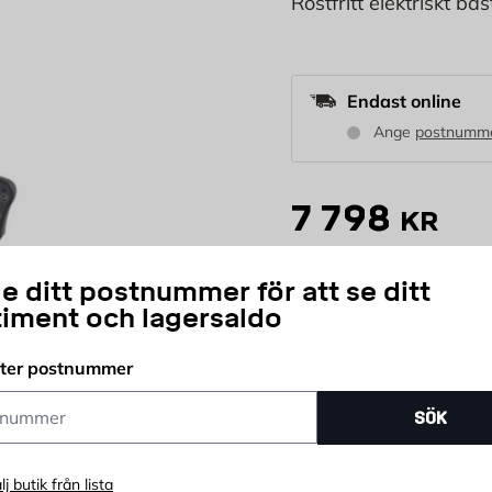
Rostfritt elektriskt b
Endast online
Ange
postnumm
7 798
KR
e ditt postnummer för att se ditt
st
timent och lagersaldo
Antal
Delbetala ditt köp
fter postnummer
ummer
SÖK
lj butik från lista