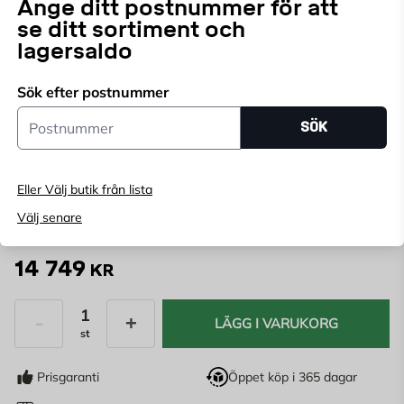
Vedeldad
braskamin
i stilren och snygg design av
Ange ditt postnummer för att
högkvalitativa material.
se ditt sortiment och
lagersaldo
Endast online
Sök efter postnummer
Ange
postnummer
för att se lagerstatus
Postnummer
SÖK
FÄRG:
GRÅ
Grå
Svart
Eller Välj butik från lista
Välj senare
14 749
KR
LÄGG I VARUKORG
st
Antal
Prisgaranti
Öppet köp i 365 dagar