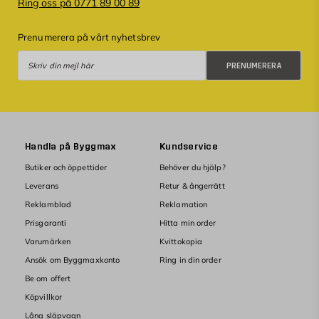
Ring oss på 0771 89 00 89
Prenumerera på vårt nyhetsbrev
Prenumerera
PRENUMERERA
Handla på Byggmax
Kundservice
Butiker och öppettider
Behöver du hjälp?
Leverans
Retur & ångerrätt
Reklamblad
Reklamation
Prisgaranti
Hitta min order
Varumärken
Kvittokopia
Ansök om Byggmaxkonto
Ring in din order
Be om offert
Köpvillkor
Låna släpvagn