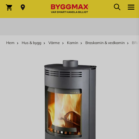
Sök
Hoppa till innehållet
Sök
Varukorg
Hem
Hus & bygg
Värme
Kamin
Braskamin & vedkamin
BRA