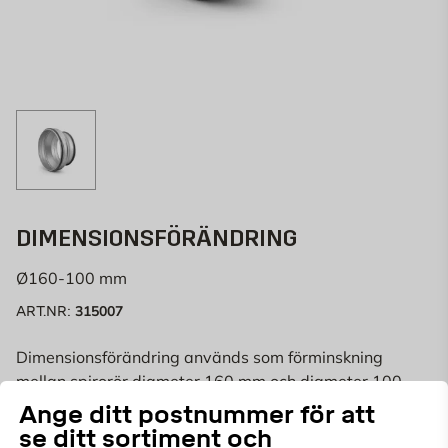
DIMENSIONSFÖRÄNDRING
Ø160-100 mm
315007
ART.NR:
Dimensionsförändring används som förminskning
mellan spirorör diameter 160 mm och diameter 100
mm.
Läs mer
Ange ditt postnummer för att
se ditt sortiment och