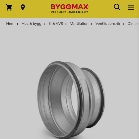
Hoppa till innehållet
Sök
Varukorg
Hem
Hus & bygg
El & VVS
Ventilation
Ventilationsrör
Dimens