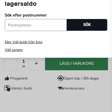
lagersaldo
Välj butik
Välj butik för att se lagerstatus
Sök efter postnummer
Postnummer
SÖK
Köp online, boka leverans i kassan
Ange
postnummer
för att se lagerstatus
Eller Välj butik från lista
109
KR
Välj senare
LÄGG I VARUKORG
st
Antal
Prisgaranti
Öppet köp i 365 dagar
Hämta i butik
Hemleverans