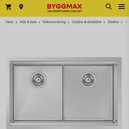
Hoppa till innehållet
Sök
Varukorg
Hem
Kök & bad
Köksinredning
Diskho & diskbänk
Diskho
D