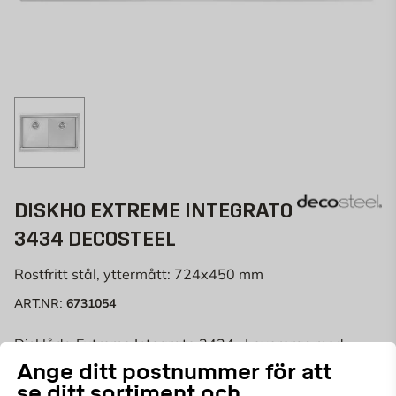
DISKHO EXTREME INTEGRATO
3434 DECOSTEEL
Rostfritt stål, yttermått: 724x450 mm
6731054
ART.NR:
Disklåda Extreme Integrato 3434 , Levereras med
korgventil & vattenlås
Ange ditt postnummer för att
se ditt sortiment och