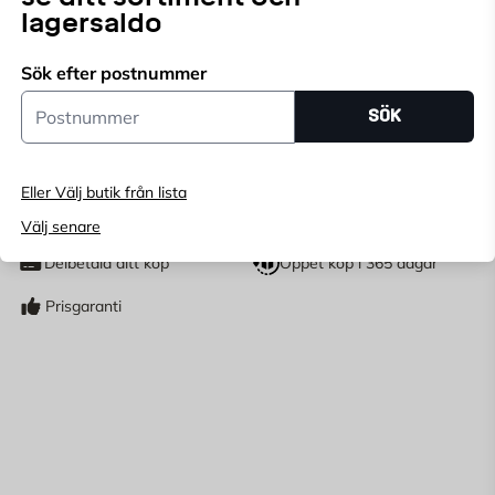
lagersaldo
Endast online
Ange
postnummer
för att se lagerstatus
Sök efter postnummer
Postnummer
SÖK
9 849
KR
Eller Välj butik från lista
LÄGG I VARUKORG
st
Välj senare
Antal
Delbetala ditt köp
Öppet köp i 365 dagar
Prisgaranti