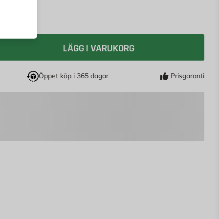
LÄGG I VARUKORG
Öppet köp i 365 dagar
Prisgaranti