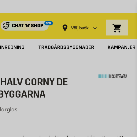
Varukorg
BETA
CHAT 'N' SHOP
Välj butik
INREDNING
TRÄDGÅRDSBYGGNADER
KAMPANJER
HALV CORNY DE
HBYGGARNA
larglas