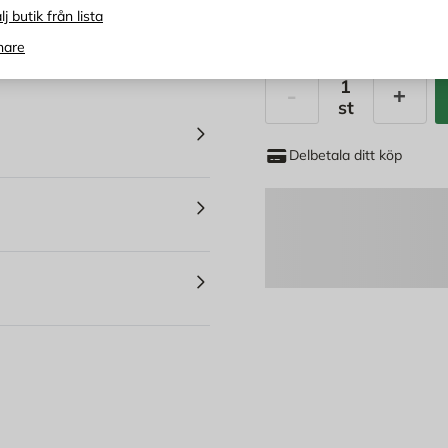
lj butik från lista
6 990
KR
nare
st
Antal
Delbetala ditt köp