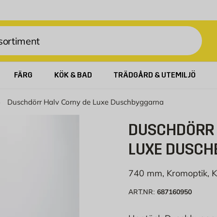
FÄRG
KÖK & BAD
TRÄDGÅRD & UTEMILJÖ
Duschdörr Halv Corny de Luxe Duschbyggarna
DUSCHDÖRR 
LUXE DUSC
740 mm, Kromoptik, K
687160950
ART.NR: