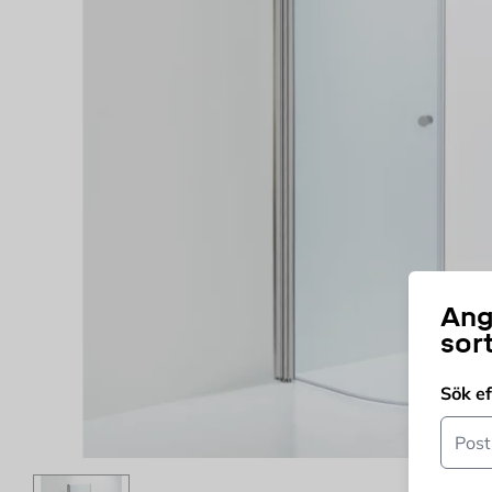
Ang
sor
Sök e
Postn