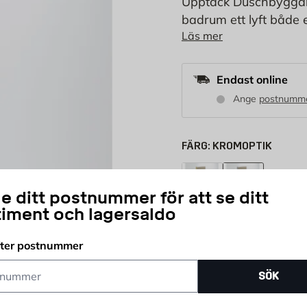
Upptäck Duschbyggarn
badrum ett lyft både e
Läs mer
duschdörr karaktäris
säkerhetsglas, säkers
Endast online
Ange
postnumm
FÄRG:
KROMOPTIK
Guldoptik
Kromoptik
e ditt postnummer för att se ditt
timent och lagersaldo
GLASTYP:
Bruntonat
Gråtona
fter postnummer
STORLEK:
ummer
SÖK