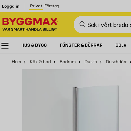
Hoppa till innehållet
Privat
Företag
Logga in
Sök
HUS & BYGG
FÖNSTER & DÖRRAR
GOLV
Hem
Kök & bad
Badrum
Dusch
Duschdörr