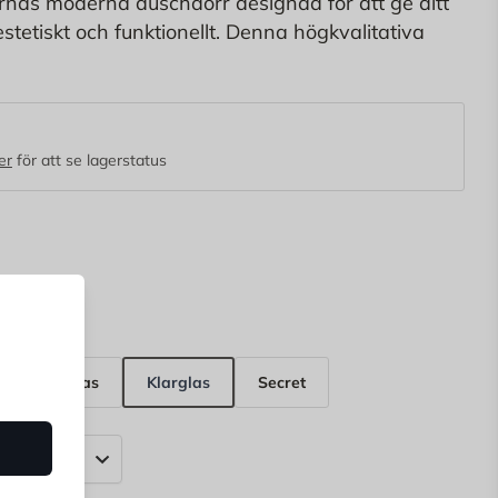
as moderna duschdörr designad för att ge ditt
stetiskt och funktionellt. Denna högkvalitativa
eras av en välvd form i 6 mm härdat
tällande både styrka och hållbarhet.
er
för att se lagerstatus
t
Isglas
Klarglas
Secret