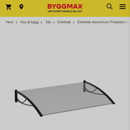
Hoppa till innehållet
Sök
Varukorg
Hem
Hus & bygg
Tak
Entrétak
Entrétak Aluminium Polykarbona