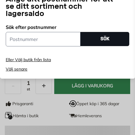
se ditt sortiment och
Låt detta praktiska, enkla och stilrena entrétak skydda
lagersaldo
din ytterdörr mot nederbörd. Detta entrétak är mycket
lätt och består av plastkonsoler och en ihålig
Läs mer
Sök efter postnummer
polykarbonat-skiva.
Postnummer
SÖK
Endast online
Ange
postnummer
för att se lagerstatus
Eller Välj butik från lista
895
KR
Välj senare
LÄGG I VARUKORG
st
Antal
Prisgaranti
Öppet köp i 365 dagar
Hämta i butik
Hemleverans