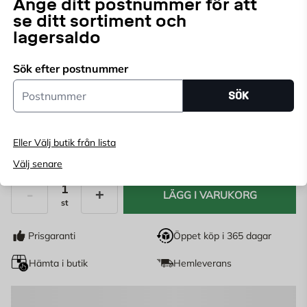
Ange ditt postnummer för att
Skydda din ytterdörr mot nederbörd med hjälp av detta
se ditt sortiment och
praktiska entrétak med LED-belysning. De stabila
lagersaldo
konsolerna och den tåliga polykarbonat-skivan har en
Läs mer
hög belastningsförmåga och klarar utan problem en
Sök efter postnummer
snömängd upp till 125 kg/m².
Postnummer
Endast online
SÖK
Ange
postnummer
för att se lagerstatus
Eller Välj butik från lista
3 149
KR
Välj senare
LÄGG I VARUKORG
st
Antal
Prisgaranti
Öppet köp i 365 dagar
Hämta i butik
Hemleverans