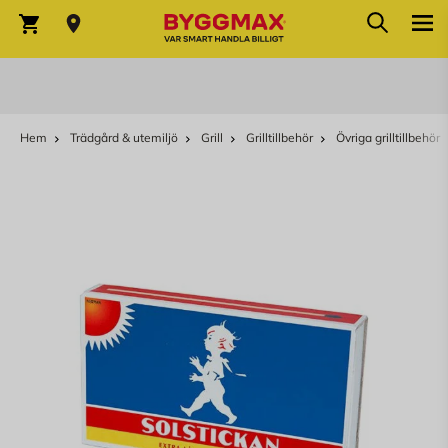
Sök
Hoppa till innehållet
Sök
Varukorg
Hem
Trädgård & utemiljö
Grill
Grilltillbehör
Övriga grilltillbehör