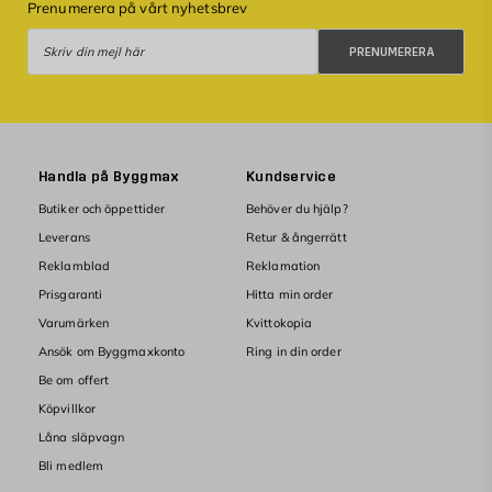
Prenumerera på vårt nyhetsbrev
Prenumerera
PRENUMERERA
Handla på Byggmax
Kundservice
Butiker och öppettider
Behöver du hjälp?
Leverans
Retur & ångerrätt
Reklamblad
Reklamation
Prisgaranti
Hitta min order
Varumärken
Kvittokopia
Ansök om Byggmaxkonto
Ring in din order
Be om offert
Köpvillkor
Låna släpvagn
Bli medlem