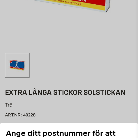
EXTRA LÅNGA STICKOR SOLSTICKAN
Trä
40228
ART.NR:
Solstickan Extra Långa Stickor passar perfekt för att
Ange ditt postnummer för att
tända ljus, marschaller eller till eldstaden. Producerad i