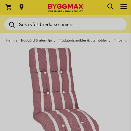
Hoppa till innehållet
Sök
Varukorg
Sök
Hem
Trädgård & utemiljö
Trädgårdsmöbler & utemöbler
Tillbehör 