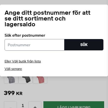
Flockstoppad fyllning för bästa passform och komfort,
Ange ditt postnummer för att
med nackkudde.
se ditt sortiment och
lagersaldo
Endast online
Ange
postnummer
för att se lagerstatus
Sök efter postnummer
Postnummer
SÖK
FÄRG:
BORDEAUX RANDIG
Azur
Betonggrå
Bordeaux Randig
Brun
Green Randig
Ljusgrå/Beige Ran
Eller Välj butik från lista
Välj senare
Marin Randig
Mörkgrå
Röd Randig
399
KR
LÄGG I VARUKORG