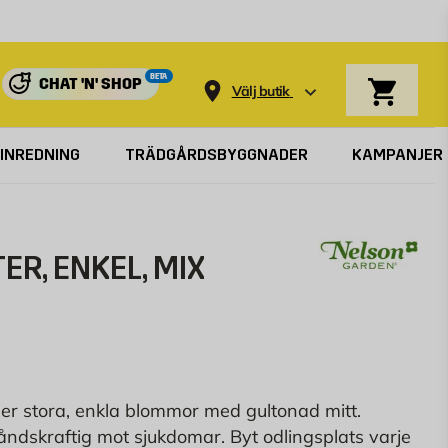
Varukorg
BETA
CHAT 'N' SHOP
Välj butik
INREDNING
TRÄDGÅRDSBYGGNADER
KAMPANJER
ER, ENKEL, MIX
er stora, enkla blommor med gultonad mitt.
åndskraftig mot sjukdomar. Byt odlingsplats varje