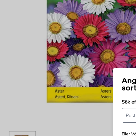
Ang
sor
Sök e
Postn
Eller Vä