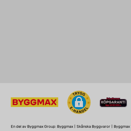
En del av Byggmax Group:
Byggmax
|
Skånska Byggvaror
|
Byggmax 