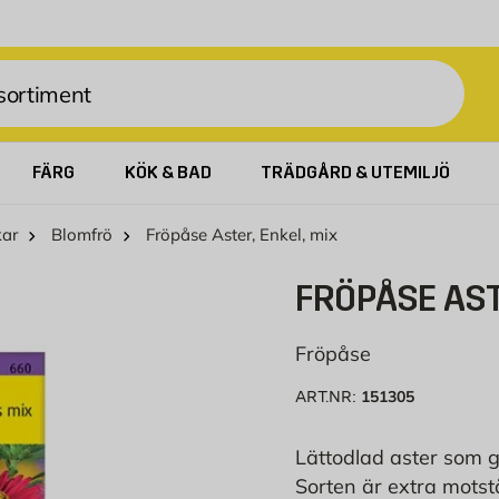
FÄRG
KÖK & BAD
TRÄDGÅRD & UTEMILJÖ
kar
Blomfrö
Fröpåse Aster, Enkel, mix
FRÖPÅSE AST
Fröpåse
151305
ART.NR:
Lättodlad aster som g
Sorten är extra motst