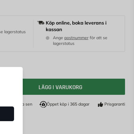
vampangrepp.
Köp 6 betala för 4, endast i butik
Köp online, boka leverans i
kassan
 se lagerstatus
Ange
postnummer
för att se
lagerstatus
LÄGG I VARUKORG
öp nu, betala sen
Öppet köp i 365 dagar
Prisgaranti