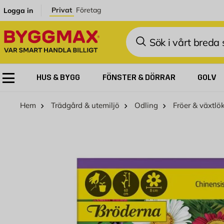
Hoppa till innehållet
Privat
Företag
Logga in
Sök
HUS & BYGG
FÖNSTER & DÖRRAR
GOLV
Hem
Trädgård & utemiljö
Odling
Fröer & växtlö