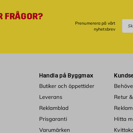
a
v
R FRÅGOR?
s
Pre
Prenumerera på vårt
e
nyhetsbrev
d
d
f
ö
r
f
r
ö
Handla på Byggmax
Kundse
s
Butiker och öppettider
Behöver
å
d
Leverans
Retur &
d
,
Reklamblad
Reklam
s
t
Prisgaranti
Hitta m
i
Varumärken
Kvittok
c