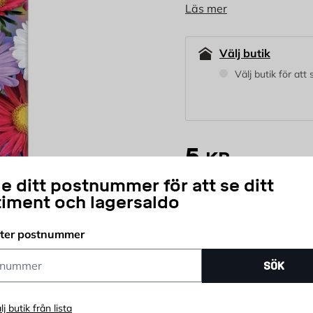
Läs mer
år för att undvika s
fram till 31/8
Välj butik
Välj butik för att
5
KR
e ditt postnummer för att se ditt
timent och lagersaldo
st
Antal
fter postnummer
Snabb leverans
K
ummer
SÖK
lj butik från lista