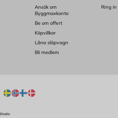
k
Ansök om
Ring in
l
Byggmaxkonto
i
n
Be om offert
g
a
Köpvillkor
r
o
Låna släpvagn
c
Bli medlem
h
k
a
k
t
u
s
a
r
.
D
e
Studio