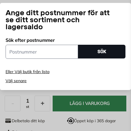
Slagkloss för läggning av
parkettgolv
.
Ange ditt postnummer för att
se ditt sortiment och
lagersaldo
Välj butik
Sök efter postnummer
Välj butik för att se lagerstatus
Postnummer
SÖK
Köp online, boka leverans i kassan
Ange
postnummer
för att se lagerstatus
Eller Välj butik från lista
Välj senare
249
KR
LÄGG I VARUKORG
st
Antal
Delbetala ditt köp
Öppet köp i 365 dagar