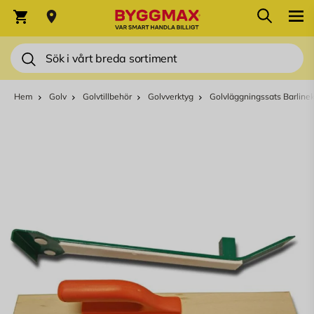
Hoppa till innehållet
Sök
Varukorg
Sök
Hem
Golv
Golvtillbehör
Golvverktyg
Golvläggningssats Barline