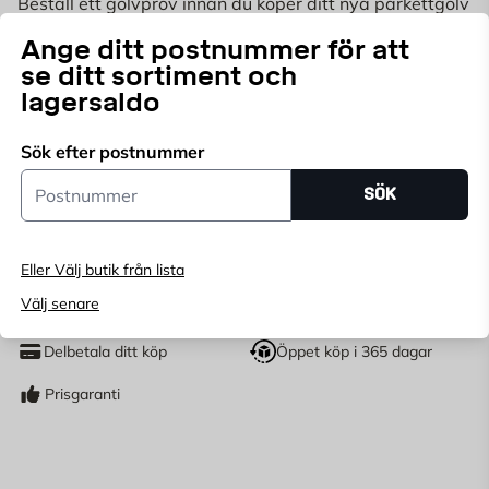
Beställ ett golvprov innan du köper ditt nya
parkettgolv
så att du i lugn och ro kan jämföra golv.
OBS!
Ingen
Ange ditt postnummer för att
ångerrätt på Golvprov.
Läs mer
se ditt sortiment och
lagersaldo
Endast online
Ange
postnummer
för att se lagerstatus
Sök efter postnummer
Postnummer
SÖK
29,95
KR
Eller Välj butik från lista
LÄGG I VARUKORG
st
Välj senare
Antal
Delbetala ditt köp
Öppet köp i 365 dagar
Prisgaranti