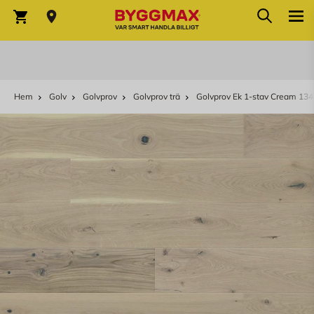
Sök
Hoppa till innehållet
Sök
Varukorg
Hem
Golv
Golvprov
Golvprov trä
Golvprov Ek 1-stav Cream 13