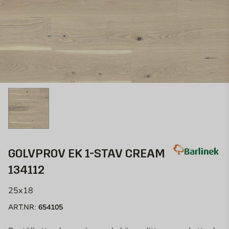
GOLVPROV EK 1-STAV CREAM
134112
25x18
654105
ART.NR: