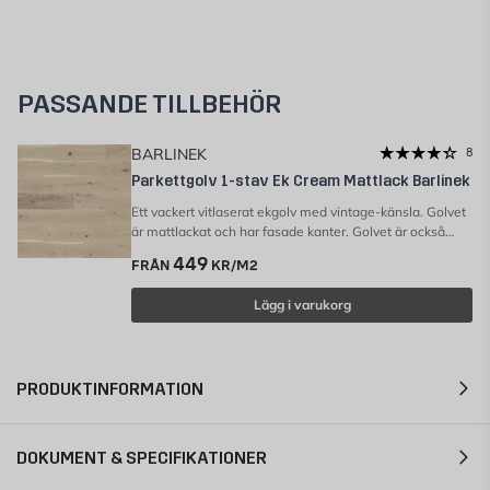
PASSANDE TILLBEHÖR
BARLINEK
8
Parkettgolv 1-stav Ek Cream Mattlack Barlinek
Ett vackert vitlaserat ekgolv med vintage-känsla. Golvet
är mattlackat och har fasade kanter. Golvet är också
borstat, något som ger en naturlig trästruktur. Lätt att
449
FRÅN
KR/M2
lägga med klicksystemet 5Gc. Det medföljer
lägganvisning i varje paket.
Lägg i varukorg
PRODUKTINFORMATION
DOKUMENT & SPECIFIKATIONER