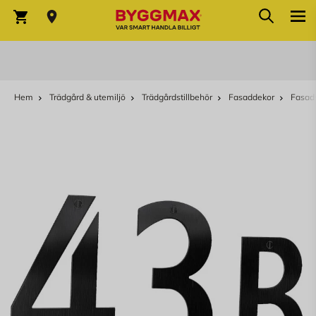
Sök
Hoppa till innehållet
Sök
Varukorg
Hem
Trädgård & utemiljö
Trädgårdstillbehör
Fasaddekor
Fasads