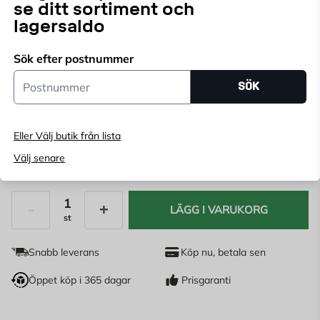
se ditt sortiment och
lagersaldo
Välj butik
Sök efter postnummer
Välj butik för att se lagerstatus
Postnummer
SÖK
Köp online, boka leverans i kassan
Ange
postnummer
för att se lagerstatus
Eller Välj butik från lista
Välj senare
69
KR
LÄGG I VARUKORG
st
Antal
Snabb leverans
Köp nu, betala sen
Öppet köp i 365 dagar
Prisgaranti