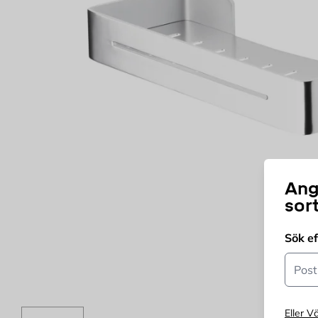
Ang
sor
Sök e
Postn
Eller Vä