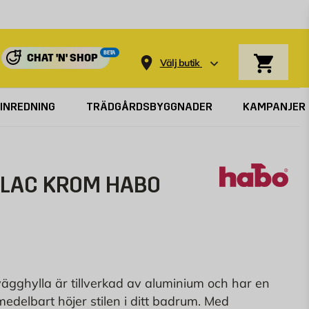
Varukorg
BETA
CHAT 'N' SHOP
Välj butik
INREDNING
TRÄDGÅRDSBYGGNADER
KAMPANJER
ILAC KROM HABO
ägghylla är tillverkad av aluminium och har en
edelbart höjer stilen i ditt badrum. Med