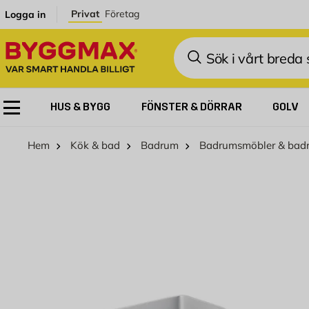
Hoppa till innehållet
Privat
Företag
Logga in
Sök
HUS & BYGG
FÖNSTER & DÖRRAR
GOLV
Hem
Kök & bad
Badrum
Badrumsmöbler & bad