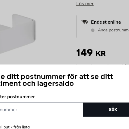
Läs mer
dimensioner på 324x1
väggar och är enkel 
Endast online
Ange
postnumm
149
KR
st
e ditt postnummer för att se ditt
Antal
timent och lagersaldo
Delbetala ditt köp
fter postnummer
ummer
SÖK
lj butik från lista