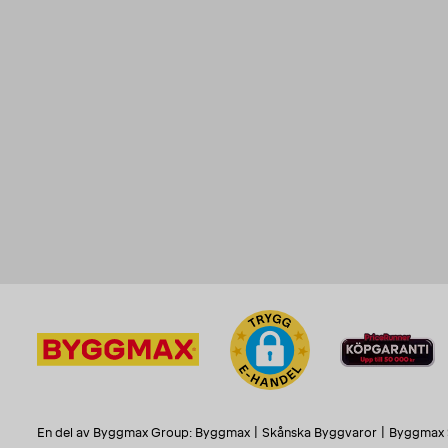
En del av Byggmax Group:
Byggmax
|
Skånska Byggvaror
|
Byggmax 