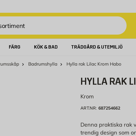
FÄRG
KÖK & BAD
TRÄDGÅRD & UTEMILJÖ
rumsskåp
Badrumshylla
Hylla rak Lilac Krom Habo
HYLLA RAK L
Krom
687254662
ART.NR:
Denna praktiska rak v
trendig design som om