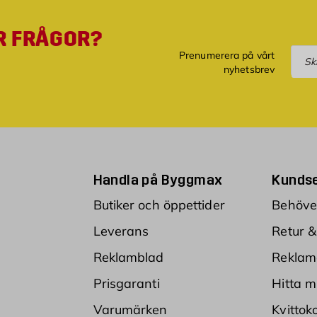
R FRÅGOR?
Pre
Prenumerera på vårt
nyhetsbrev
Handla på Byggmax
Kundse
Butiker och öppettider
Behöver
Leverans
Retur &
Reklamblad
Reklam
Prisgaranti
Hitta m
Varumärken
Kvittok