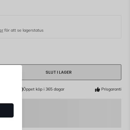
28x50 mm passar den perfekt på de flesta
att montera med de inkluderade skruvarna.
er
för att se lagerstatus
SLUT I LAGER
Öppet köp i 365 dagar
Prisgaranti