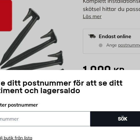
Komplett installationsk
skötsel hittar du pass
Läs mer
Tillbehör eller reservde
får du produkter av hö
dina AL-KO-enheter.
Endast online
Ange
postnumm
1 000
KR
e ditt postnummer för att se ditt
timent och lagersaldo
st
Antal
fter postnummer
Snabb leverans
K
ummer
SÖK
lj butik från lista