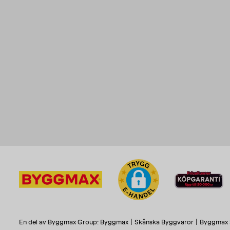
En del av Byggmax Group:
Byggmax
|
Skånska Byggvaror
|
Byggmax 