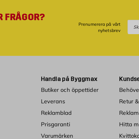
R FRÅGOR?
Pre
Prenumerera på vårt
nyhetsbrev
Handla på Byggmax
Kundse
Butiker och öppettider
Behöver
Leverans
Retur &
Reklamblad
Reklam
Prisgaranti
Hitta m
Varumärken
Kvittok