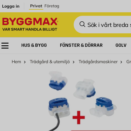
Hoppa till innehållet
Privat
Företag
Logga in
Sök
HUS & BYGG
FÖNSTER & DÖRRAR
GOLV
Hem
Trädgård & utemiljö
Trädgårdsmaskiner
Gr