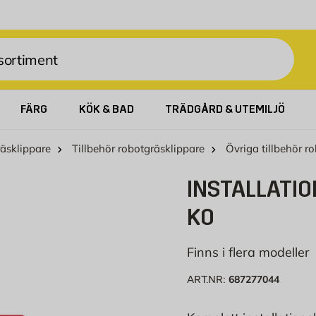
FÄRG
KÖK & BAD
TRÄDGÅRD & UTEMILJÖ
äsklippare
Tillbehör robotgräsklippare
Övriga tillbehör r
INSTALLATIO
KO
Finns i flera modeller
687277044
ART.NR: