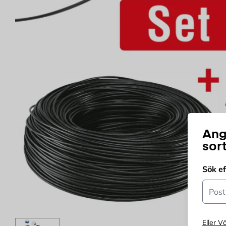
Ang
sor
Sök e
Postn
Eller Vä