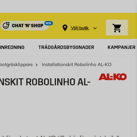
Varukorg
BETA
CHAT 'N' SHOP
Välj butik
INREDNING
TRÄDGÅRDSBYGGNADER
KAMPANJER
obotgräsklippare
Installationskit Robolinho AL-KO
NSKIT ROBOLINHO AL-