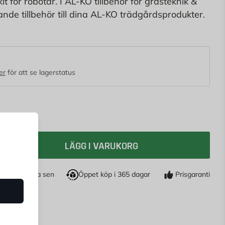
it för robotar. I AL-KO tillbehör för grästeknik &
ande tillbehör till dina AL-KO trädgårdsprodukter.
lar till
gräsklippare
- med tillbehör från AL-KO
g kvalitet, med vilka du optimalt kompletterar
er
för att se lagerstatus
LÄGG I VARUKORG
öp nu, betala sen
Öppet köp i 365 dagar
Prisgaranti