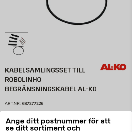
KABELSAMLINGSSET TILL
ROBOLINHO
BEGRÄNSNINGSKABEL AL-KO
687277226
ART.NR:
Kabelsamlingsset för kantkabeln utan annat. I AL-KO
Ange ditt postnummer för att
tillbehör för grästeknik & skötsel hittar du passande
se ditt sortiment och
tillbehör till dina AL-KO trädgårdsprodukter. Tillbehör
Läs mer