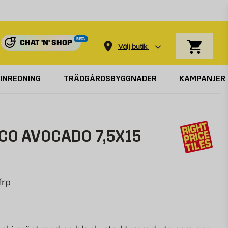
Varukorg
BETA
CHAT 'N' SHOP
Välj butik
INREDNING
TRÄDGÅRDSBYGGNADER
KAMPANJER
CO AVOCADO 7,5X15
frp