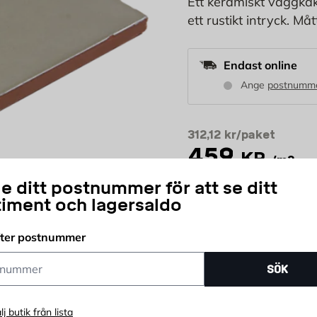
Ett keramiskt väggkak
ett rustikt intryck. Må
Endast online
Ange
postnumm
312,12
kr/paket
459
KR
/m2
e ditt postnummer för att se ditt
0 st förp
timent och lagersaldo
m2
(1 frp = 0.
fter postnummer
ummer
paket
SÖK
Antal
Delbetala ditt köp
lj butik från lista