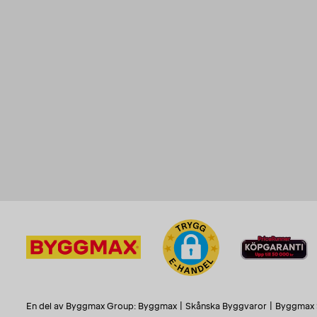
En del av Byggmax Group:
Byggmax
|
Skånska Byggvaror
|
Byggmax 