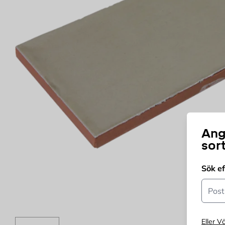
Ang
sor
Sök e
Postn
Eller Vä