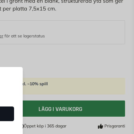
el i grönt med en blank, strukturerad yta som ger
tt per platta 7,5x15 cm.
er
för att se lagerstatus
ackningar
inkl. ~10% spill
68 m2)
LÄGG I VARUKORG
Öppet köp i 365 dagar
Prisgaranti