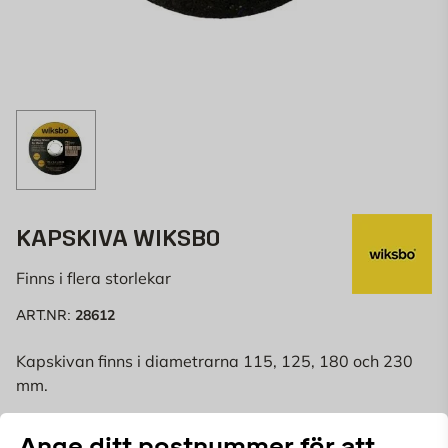
KAPSKIVA WIKSBO
Finns i flera storlekar
28612
ART.NR:
Kapskivan finns i diametrarna 115, 125, 180 och 230
mm.
Ange ditt postnummer för att