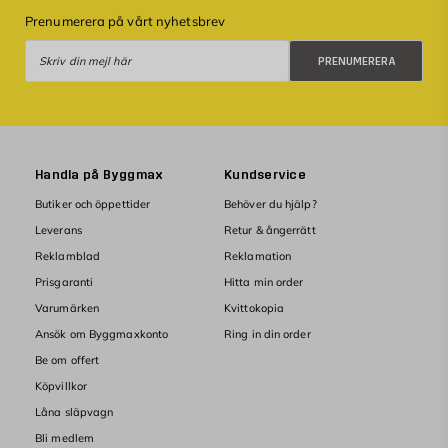
Prenumerera på vårt nyhetsbrev
Prenumerera
PRENUMERERA
Handla på Byggmax
Kundservice
Butiker och öppettider
Behöver du hjälp?
Leverans
Retur & ångerrätt
Reklamblad
Reklamation
Prisgaranti
Hitta min order
Varumärken
Kvittokopia
Ansök om Byggmaxkonto
Ring in din order
Be om offert
Köpvillkor
Låna släpvagn
Bli medlem