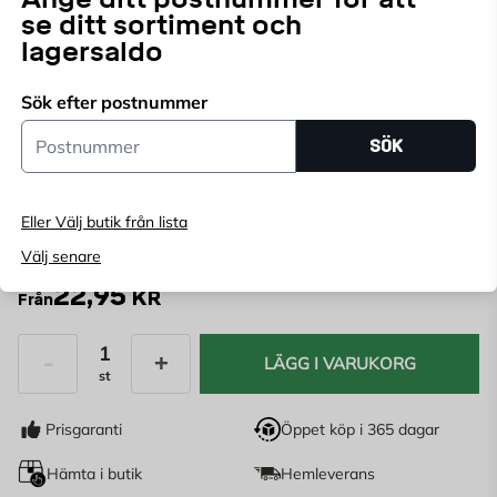
Välj butik
se ditt sortiment och
Välj butik för att se lagerstatus
lagersaldo
Köp online, boka leverans i kassan
Sök efter postnummer
Ange
postnummer
för att se lagerstatus
Postnummer
SÖK
Diameter:
Eller Välj butik från lista
115 mm
125 mm
180 mm
230 mm
Välj senare
22,95
KR
Från
LÄGG I VARUKORG
st
Antal
Prisgaranti
Öppet köp i 365 dagar
Hämta i butik
Hemleverans