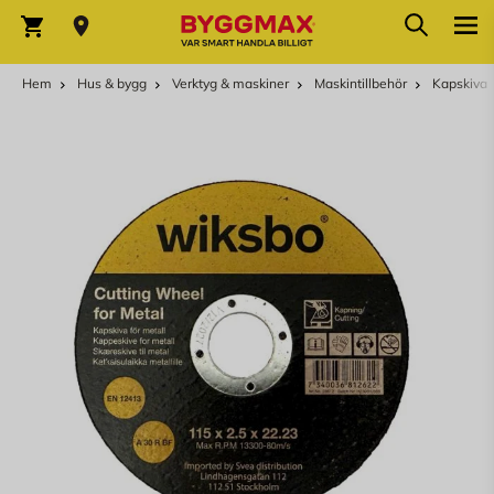
Hoppa till innehållet
Sök
Varukorg
Hem
Hus & bygg
Verktyg & maskiner
Maskintillbehör
Kapskiva