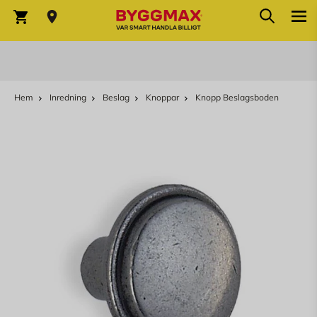
Sök
Hoppa till innehållet
Sök
Varukorg
Hem
Inredning
Beslag
Knoppar
Knopp Beslagsboden