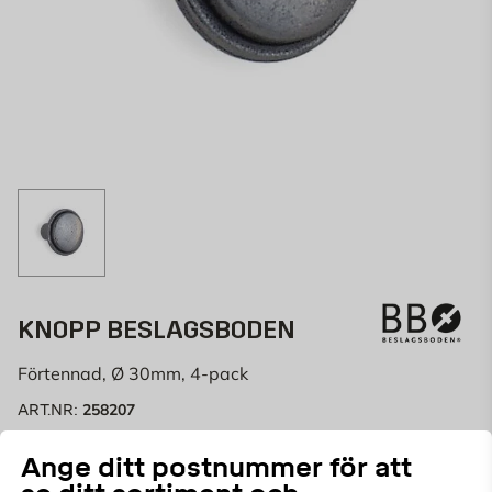
KNOPP BESLAGSBODEN
Förtennad, Ø 30mm, 4-pack
258207
ART.NR:
Knopp i zink, förtennad. Diameter 30 mm. 4-pack.
Ange ditt postnummer för att