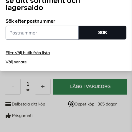
se ditt sortiment och
lagersaldo
Välj butik
Sök efter postnummer
Välj butik för att se lagerstatus
Postnummer
SÖK
Köp online, boka leverans i kassan
Ange
postnummer
för att se lagerstatus
Eller Välj butik från lista
Välj senare
100
KR
LÄGG I VARUKORG
st
Antal
Delbetala ditt köp
Öppet köp i 365 dagar
Prisgaranti