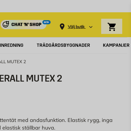
Varukorg
BETA
CHAT 'N' SHOP
Välj butik
INREDNING
TRÄDGÅRDSBYGGNADER
KAMPANJER
LL MUTEX 2
ERALL MUTEX 2
attentät med andasfunktion. Elastisk rygg, inga
lastisk ställbar huva.