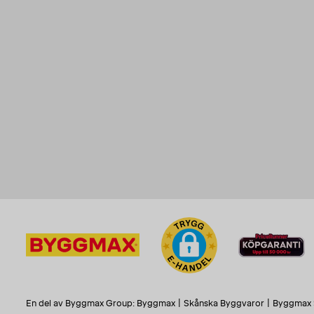
En del av Byggmax Group:
Byggmax
|
Skånska Byggvaror
|
Byggmax 