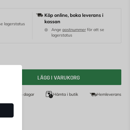
Köp online, boka leverans i
kassan
 se lagerstatus
Ange
postnummer
för att se
lagerstatus
LÄGG I VARUKORG
et köp i 365 dagar
Hämta i butik
Hemleverans