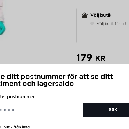
Välj butik
Välj butik för att
179
KR
e ditt postnummer för att se ditt
st
timent och lagersaldo
Antal
Prisgaranti
Öpp
fter postnummer
ummer
SÖK
lj butik från lista