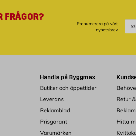
R FRÅGOR?
Pre
Prenumerera på vårt
nyhetsbrev
Handla på Byggmax
Kundse
Butiker och öppettider
Behöver
Leverans
Retur &
Reklamblad
Reklam
Prisgaranti
Hitta m
Varumärken
Kvittok