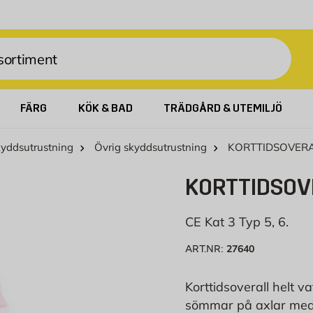
FÄRG
KÖK & BAD
TRÄDGÅRD & UTEMILJÖ
yddsutrustning
Övrig skyddsutrustning
KORTTIDSOVERA
KORTTIDSOV
CE Kat 3 Typ 5, 6.
27640
ART.NR:
Korttidsoverall helt v
sömmar på axlar med e