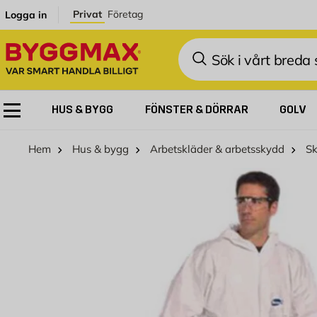
Hoppa till innehållet
Privat
Företag
Logga in
Sök
HUS & BYGG
FÖNSTER & DÖRRAR
GOLV
Hem
Hus & bygg
Arbetskläder & arbetsskydd
Sk