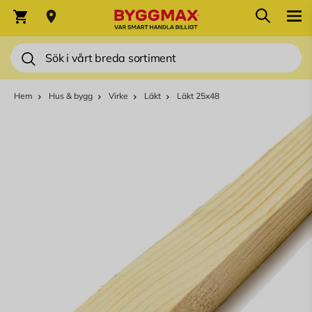
Hoppa till innehållet
Sök
Varukorg
Sök
Hem
Hus & bygg
Virke
Läkt
Läkt 25x48