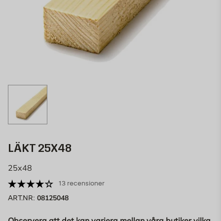
LÄKT 25X48
25x48
13 recensioner
08125048
ART.NR:
Observera att det kan variera mellan våra butiker vilka