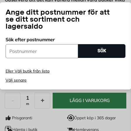
längder som finns inne. Besök din Byggmax-butik för
Ange ditt postnummer för att
att se vilka längder som finns i lager. Byggmax virke
Läs mer
se ditt sortiment och
kommer i fallande längder mellan 2,7 m – 5,4 m med 30
lagersaldo
cm intervaller.
Välj butik
Sök efter postnummer
Välj butik för att se lagerstatus
Postnummer
SÖK
Köp online, boka leverans i kassan
Ange
postnummer
för att se lagerstatus
Eller Välj butik från lista
Välj senare
8,75
KR
/m
LÄGG I VARUKORG
m
Antal
Prisgaranti
Öppet köp i 365 dagar
Hämta i butik
Hemleverans