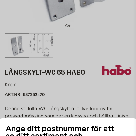
LÅNGSKYLT-WC 65 HABO
Krom
687252470
ART.NR:
Denna stilfulla WC-långskylt är tillverkad av fin
pressad mässing som ger en klassisk och hållbar finish.
Skylten kommer med trädskruvar för enkel installation
Läs mer
Ange ditt postnummer för att
på din toalettdörr.
se ditt sortiment och