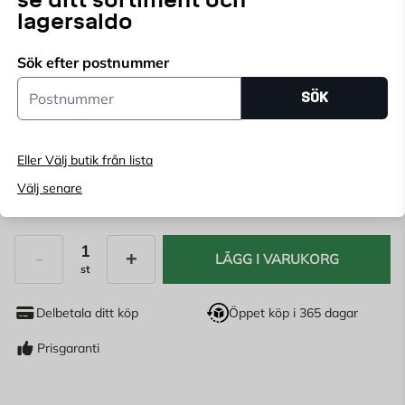
Endast online
lagersaldo
Ange
postnummer
för att se lagerstatus
Sök efter postnummer
Postnummer
FÄRG:
KROM
SÖK
Krom
Nickel
Eller Välj butik från lista
Välj senare
214
KR
LÄGG I VARUKORG
st
Antal
Delbetala ditt köp
Öppet köp i 365 dagar
Prisgaranti