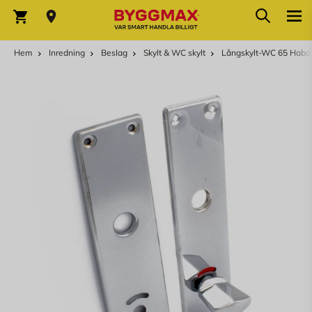
Hoppa till innehållet
Sök
Varukorg
Hem
Inredning
Beslag
Skylt & WC skylt
Långskylt-WC 65 Habo