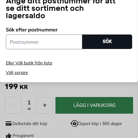
Ange ditt postnummer för att
Dimbar 12-volts LED-belysning för infällt montage.
se ditt sortiment och
Kräver LED-drivdon.
lagersaldo
Sök efter postnummer
Välj butik
Postnummer
SÖK
Välj butik för att se lagerstatus
Köp online, boka leverans i kassan
Eller Välj butik från lista
Ange
postnummer
för att se lagerstatus
Välj senare
199
KR
LÄGG I VARUKORG
st
Antal
Delbetala ditt köp
Öppet köp i 365 dagar
Prisgaranti