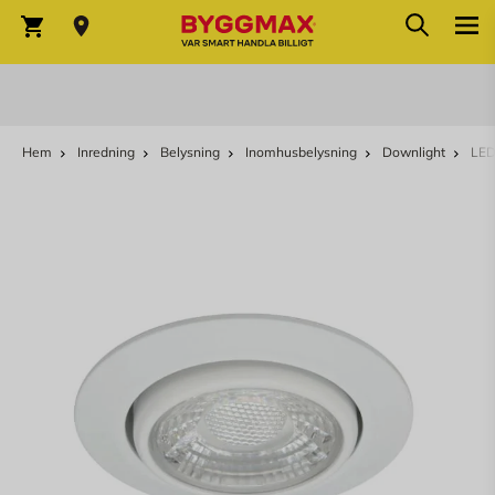
Sök
Hoppa till innehållet
Sök
Varukorg
Hem
Inredning
Belysning
Inomhusbelysning
Downlight
LED