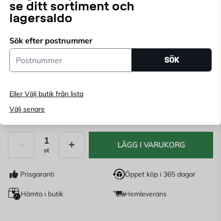
se ditt sortiment och
lagersaldo
Välj butik
Sök efter postnummer
Välj butik för att se lagerstatus
Postnummer
SÖK
Köp online, boka leverans i kassan
Ange
postnummer
för att se lagerstatus
Eller Välj butik från lista
Välj senare
25
KR
LÄGG I VARUKORG
st
Antal
Prisgaranti
Öppet köp i 365 dagar
Hämta i butik
Hemleverans