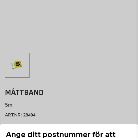
MÅTTBAND
5m
28494
ART.NR:
Enkelt och händigt måttband med inbyggd
Ange ditt postnummer för att
låsningsfunktion i metall, 5 meter.