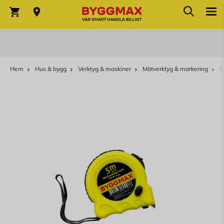
Sök
Hoppa till innehållet
Sök
Varukorg
Hem
Hus & bygg
Verktyg & maskiner
Mätverktyg & markering
M