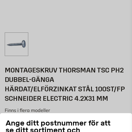
MONTAGESKRUV THORSMAN TSC PH2
DUBBEL-GÄNGA
HÄRDAT/ELFÖRZINKAT STÅL 100ST/FP
SCHNEIDER ELECTRIC 4.2X31 MM
Finns i flera modeller
687251125
ART.NR:
Ange ditt postnummer för att
se ditt sortiment och