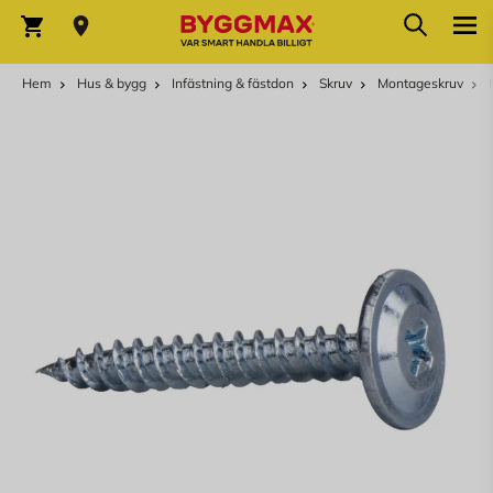
Hoppa till innehållet
Sök
Varukorg
Hem
Hus & bygg
Infästning & fästdon
Skruv
Montageskruv