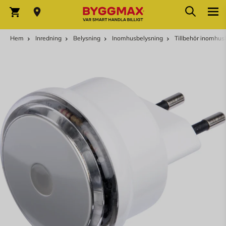
Hoppa till innehållet
Sök
Varukorg
Hem
Inredning
Belysning
Inomhusbelysning
Tillbehör inomhus