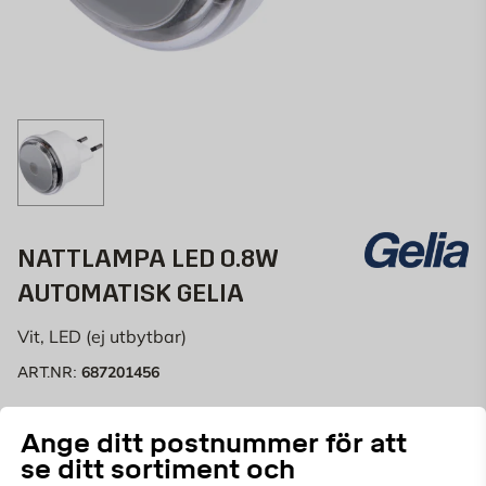
NATTLAMPA LED 0.8W
AUTOMATISK GELIA
Vit, LED (ej utbytbar)
687201456
ART.NR:
Nattlampa LED med ljusrelä som tänder och släcker
Ange ditt postnummer för att
nattlampan med automatik. Ansluts med
se ditt sortiment och
europastickpropp direkt i vägguttaget. Kallvitt ljus.
Läs mer