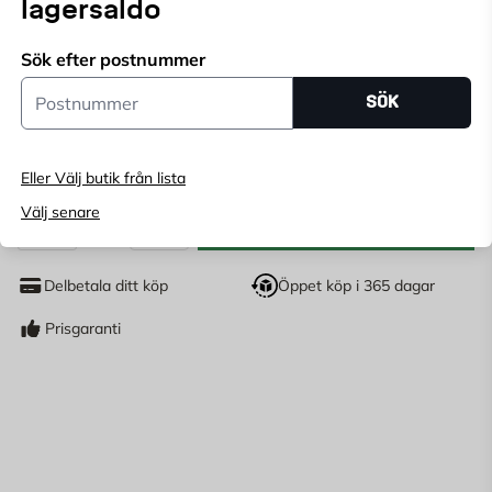
lagersaldo
Endast för inomhusbruk, 230V, 50Hz.
Endast online
Sök efter postnummer
Ange
postnummer
för att se lagerstatus
Postnummer
SÖK
99
KR
Eller Välj butik från lista
Välj senare
LÄGG I VARUKORG
st
Antal
Delbetala ditt köp
Öppet köp i 365 dagar
Prisgaranti