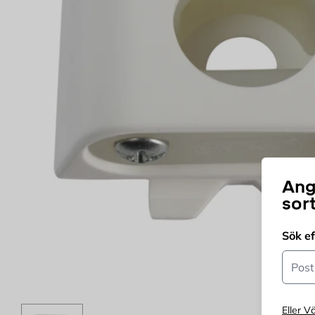
Ang
sor
Sök e
Postn
Eller Vä