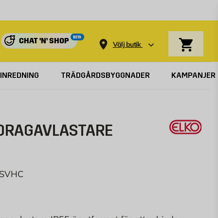
Varukorg
BETA
CHAT 'N' SHOP
Välj butik
INREDNING
TRÄDGÅRDSBYGGNADER
KAMPANJER
 DRAGAVLASTARE
/SVHC