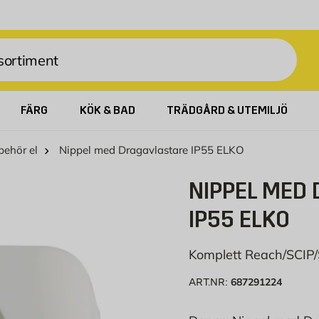
FÄRG
KÖK & BAD
TRÄDGÅRD & UTEMILJÖ
lbehör el
Nippel med Dragavlastare IP55 ELKO
NIPPEL MED
IP55 ELKO
Komplett Reach/SCIP
687291224
ART.NR: