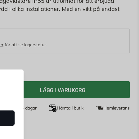
gavlastare IP55 är utformat för att erbjuda
ydd i olika installationer. Med en vikt på endast
ätt och hållbar, lämplig för att hantera och
t.
er
för att se lagerstatus
LÄGG I VARUKORG
et köp i 365 dagar
Hämta i butik
Hemleverans