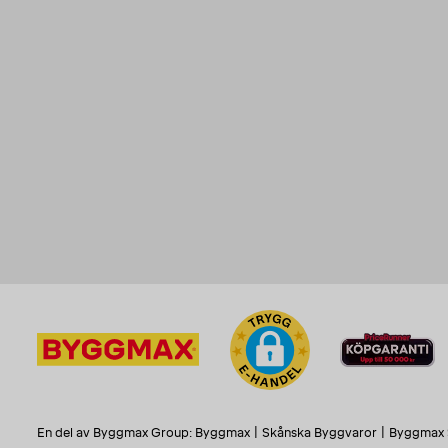
En del av Byggmax Group:
Byggmax
|
Skånska Byggvaror
|
Byggmax 