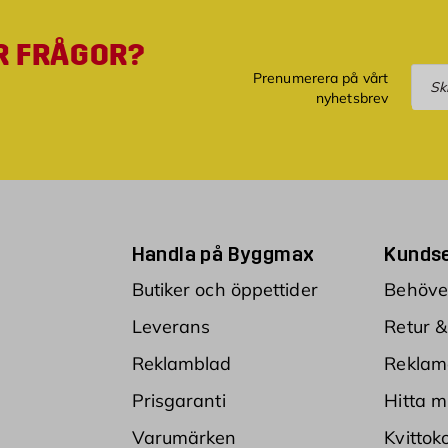
R FRÅGOR?
Pre
Prenumerera på vårt
nyhetsbrev
Handla på Byggmax
Kundse
Butiker och öppettider
Behöver
Leverans
Retur &
Reklamblad
Reklam
Prisgaranti
Hitta m
Varumärken
Kvittok