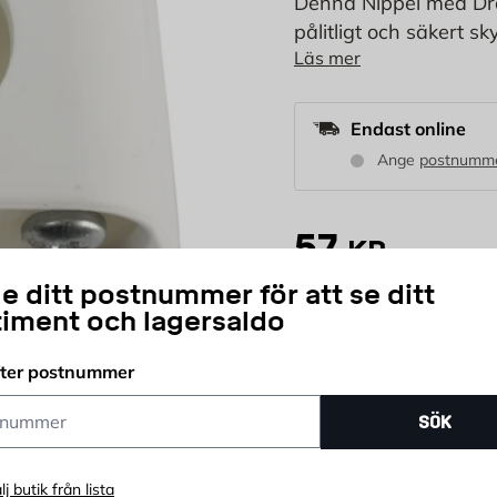
Denna Nippel med Dra
pålitligt och säkert sk
Läs mer
0,281 kg är den både l
skydda kablar effektiv
Endast online
Ange
postnumm
57
KR
e ditt postnummer för att se ditt
timent och lagersaldo
st
Antal
fter postnummer
Prisgaranti
Öpp
ummer
SÖK
lj butik från lista