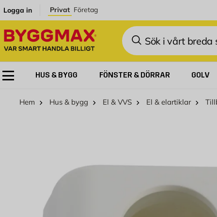
Hoppa till innehållet
Privat
Företag
Logga in
Sök
HUS & BYGG
FÖNSTER & DÖRRAR
GOLV
Hem
Hus & bygg
El & VVS
El & elartiklar
Til