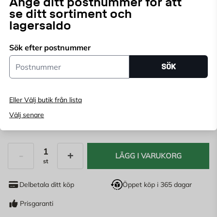
Ange ditt postnummer för att
upp till 70 mm vid golvspackling.
se ditt sortiment och
lagersaldo
Välj butik
Sök efter postnummer
Välj butik för att se lagerstatus
Postnummer
SÖK
Köp online, boka leverans i kassan
Ange
postnummer
för att se lagerstatus
Eller Välj butik från lista
Välj senare
139
KR
LÄGG I VARUKORG
st
Antal
Delbetala ditt köp
Öppet köp i 365 dagar
Prisgaranti