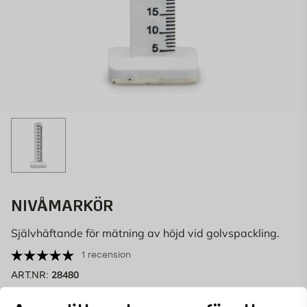
NIVÅMARKÖR
Självhäftande för mätning av höjd vid golvspackling.
1 recension
28480
ART.NR:
Självhäftande nivåmarkör i plast för att sätta ut höjder