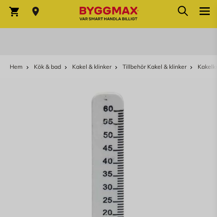
Sök
Hoppa till innehållet
Sök
Varukorg
Hem
Kök & bad
Kakel & klinker
Tillbehör Kakel & klinker
Kakelkr