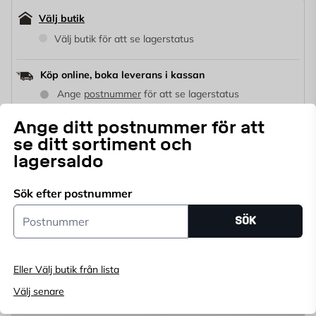
Välj butik
Välj butik för att se lagerstatus
Köp online, boka leverans i kassan
Ange
postnummer
för att se lagerstatus
Ange ditt postnummer för att
207,64
kr/m2
se ditt sortiment och
299
KR
lagersaldo
Sök efter postnummer
LÄGG I VARUKORG
st
Postnummer
SÖK
Antal
Prisgaranti
Öppet köp i 365 dagar
Hämta i butik
Hemleverans
Eller Välj butik från lista
Välj senare