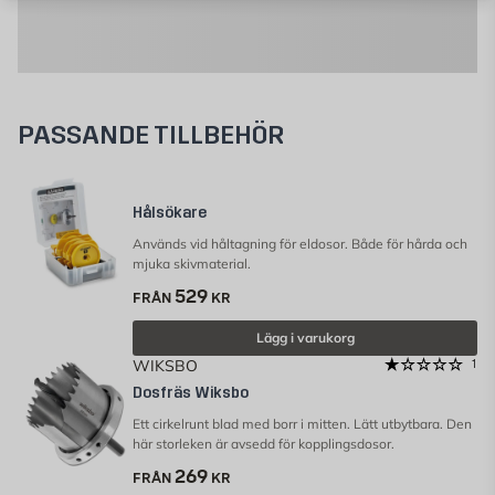
PASSANDE TILLBEHÖR
Hålsökare
Används vid håltagning för eldosor. Både för hårda och
mjuka skivmaterial.
529
FRÅN
KR
Lägg i varukorg
WIKSBO
1
Dosfräs Wiksbo
Ett cirkelrunt blad med borr i mitten. Lätt utbytbara. Den
här storleken är avsedd för kopplingsdosor.
269
FRÅN
KR