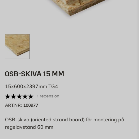
OSB-SKIVA 15 MM
15x600x2397mm TG4
1 recension
100977
ART.NR:
OSB-skiva (oriented strand board) för montering på
regelavstånd 60 mm.