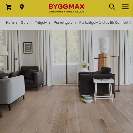
Hoppa till innehållet
Sök
Varukorg
Hem
Golv
Trägolv
Parkettgolv
Parkettgolv 1-stav Ek Comfort Se