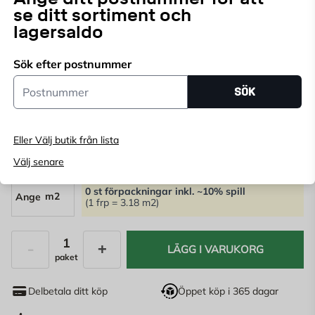
se ditt sortiment och
nyans som ger ditt rum ett ljust och behagligt uttryck.
lagersaldo
Golvbrädorna är i plankformat med fasade långsidor
Läs mer
vilket skapar djup till ditt rum. Den borstade ytan tar
Sök efter postnummer
fram en lätt naturlig struktur och ger golvet ett nobelt
Endast online
Postnummer
utseende.
SÖK
Ange
postnummer
för att se lagerstatus
2699,82
kr/paket
Eller Välj butik från lista
849
KR
/m2
Välj senare
0 st förpackningar
inkl. ~10% spill
m2
(1 frp = 3.18 m2)
LÄGG I VARUKORG
paket
Antal
Delbetala ditt köp
Öppet köp i 365 dagar