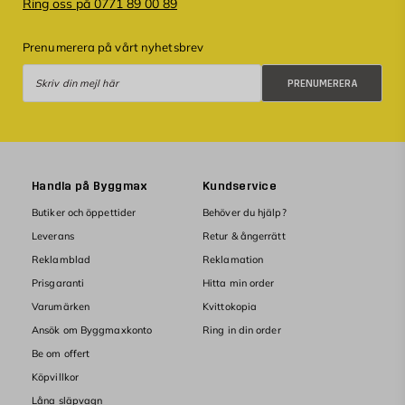
Ring oss på 0771 89 00 89
Prenumerera på vårt nyhetsbrev
Prenumerera
PRENUMERERA
Handla på Byggmax
Kundservice
Butiker och öppettider
Behöver du hjälp?
Leverans
Retur & ångerrätt
Reklamblad
Reklamation
Prisgaranti
Hitta min order
Varumärken
Kvittokopia
Ansök om Byggmaxkonto
Ring in din order
Be om offert
Köpvillkor
Låna släpvagn