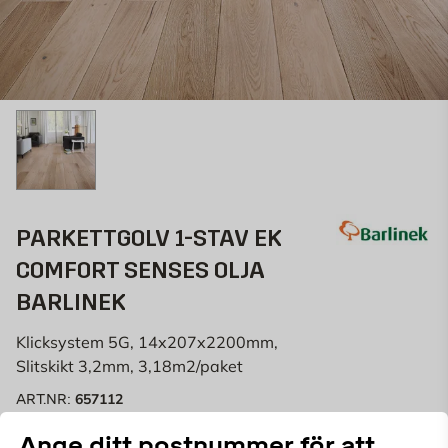
PARKETTGOLV 1-STAV EK
COMFORT SENSES OLJA
BARLINEK
Klicksystem 5G, 14x207x2200mm,
Slitskikt 3,2mm, 3,18m2/paket
657112
ART.NR:
Ange ditt postnummer för att
En ekparkett behandlad med naturolja med pärlvit