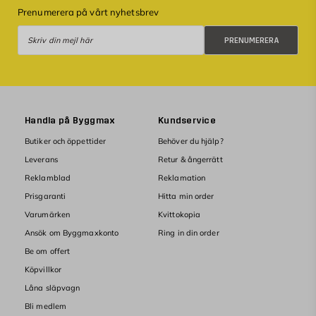
Prenumerera på vårt nyhetsbrev
Prenumerera
PRENUMERERA
Handla på Byggmax
Kundservice
Butiker och öppettider
Behöver du hjälp?
Leverans
Retur & ångerrätt
Reklamblad
Reklamation
Prisgaranti
Hitta min order
Varumärken
Kvittokopia
Ansök om Byggmaxkonto
Ring in din order
Be om offert
Köpvillkor
Låna släpvagn
Bli medlem