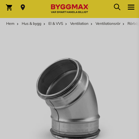
Hoppa till innehållet
Sök
Varukorg
Hem
Hus & bygg
El & VVS
Ventilation
Ventilationsrör
Rörböj