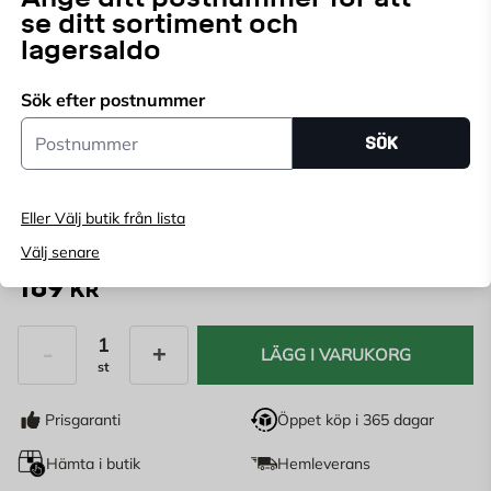
se ditt sortiment och
Välj butik för att se lagerstatus
lagersaldo
Köp online, boka leverans i kassan
Sök efter postnummer
Ange
postnummer
för att se lagerstatus
Postnummer
SÖK
Modell:
Eller Välj butik från lista
Välj senare
169
KR
LÄGG I VARUKORG
st
Antal
Prisgaranti
Öppet köp i 365 dagar
Hämta i butik
Hemleverans