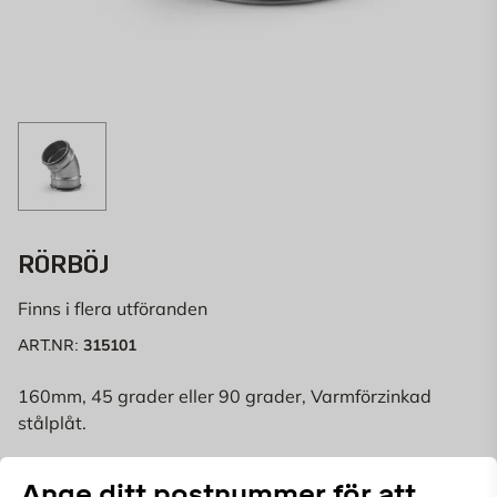
RÖRBÖJ
Finns i flera utföranden
315101
ART.NR:
160mm, 45 grader eller 90 grader, Varmförzinkad
stålplåt.
Ange ditt postnummer för att
Välj butik