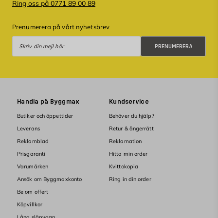
Ring oss på 0771 89 00 89
Prenumerera på vårt nyhetsbrev
Prenumerera
PRENUMERERA
Handla på Byggmax
Kundservice
Butiker och öppettider
Behöver du hjälp?
Leverans
Retur & ångerrätt
Reklamblad
Reklamation
Prisgaranti
Hitta min order
Varumärken
Kvittokopia
Ansök om Byggmaxkonto
Ring in din order
Be om offert
Köpvillkor
Låna släpvagn