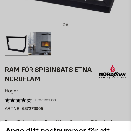
RAM FÖR SPISINSATS ETNA
NORDFLAM
Höger
1 recension
687273905
ART.NR:
Ram för Nordflam Etna Höger/Vänster. Tillverkad av
slitstarkt stål med lång livslängd.
Ange ditt postnummer för att