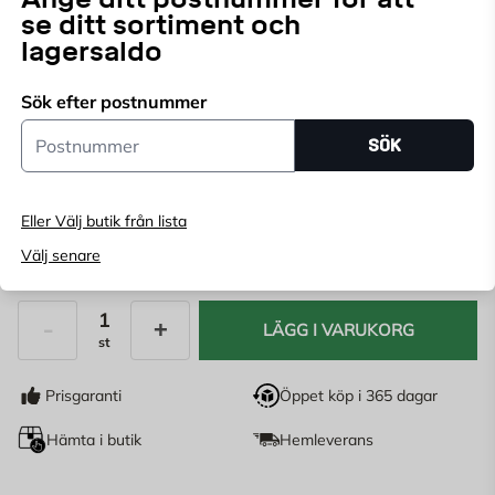
se ditt sortiment och
lagersaldo
Endast online
Ange
postnummer
för att se lagerstatus
Sök efter postnummer
Postnummer
SÖK
Utförande:
Eller Välj butik från lista
Välj senare
1 790
KR
LÄGG I VARUKORG
st
Antal
Prisgaranti
Öppet köp i 365 dagar
Hämta i butik
Hemleverans