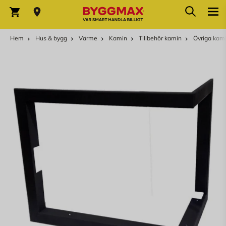
Hoppa till innehållet
Sök
Varukorg
Hem
Hus & bygg
Värme
Kamin
Tillbehör kamin
Övriga kami