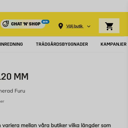
Varukorg
BETA
CHAT 'N' SHOP
Välj butik
INREDNING
TRÄDGÅRDSBYGGNADER
KAMPANJER
120 MM
nerad Furu
ner
 variera mellan våra butiker vilka längder som