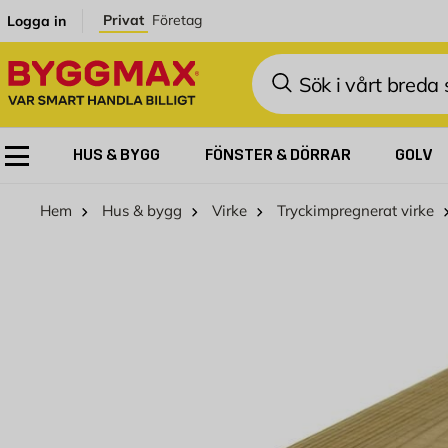
Hoppa till innehållet
Privat
Företag
Logga in
Sök
HUS & BYGG
FÖNSTER & DÖRRAR
GOLV
Hem
Hus & bygg
Virke
Tryckimpregnerat virke