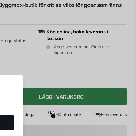
Byggmax-butik för att se vilka längder som finns i
kommer i fallande längder mellan 2,7 m – 5,4 m
.
Köp online, boka leverans i
kassan
 se lagerstatus
Ange
postnummer
för att se
lagerstatus
LÄGG I VARUKORG
et köp i 365 dagar
Hämta i butik
Hemleverans