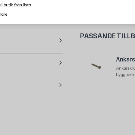
lj butik från lista
nare
PASSANDE TILL
Ankars
Ankarskru
byggbeslag