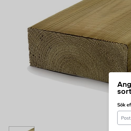
Ang
sor
Sök e
Postn