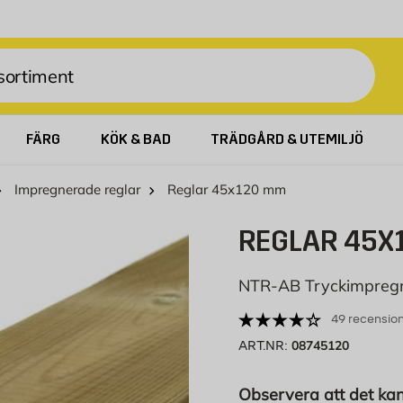
FÄRG
KÖK & BAD
TRÄDGÅRD & UTEMILJÖ
Impregnerade reglar
Reglar 45x120 mm
REGLAR 45X
NTR-AB Tryckimpreg
49 recensio
08745120
ART.NR:
Observera att det kan