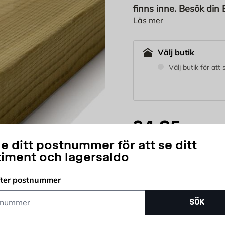
finns inne. Besök din 
Läs mer
lager. Byggmax virke 
med 30 cm intervaller
Välj butik
Välj butik för att
34,95
KR
/m
e ditt postnummer för att se ditt
timent och lagersaldo
m
Antal
fter postnummer
Prisgaranti
Öpp
ummer
SÖK