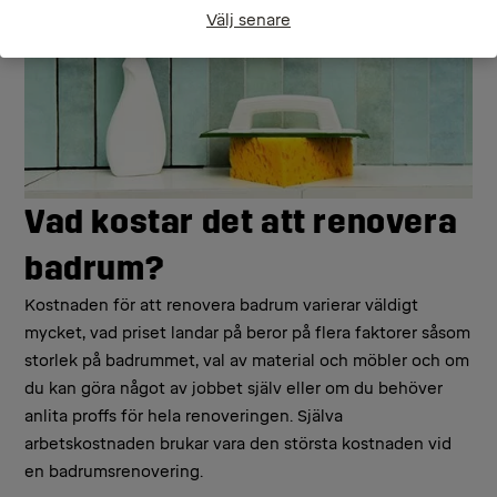
Välj senare
Vad kostar det att renovera
badrum?
Kostnaden för att renovera badrum varierar väldigt
mycket, vad priset landar på beror på flera faktorer såsom
storlek på badrummet, val av material och möbler och om
du kan göra något av jobbet själv eller om du behöver
anlita proffs för hela renoveringen. Själva
arbetskostnaden brukar vara den största kostnaden vid
en badrumsrenovering.