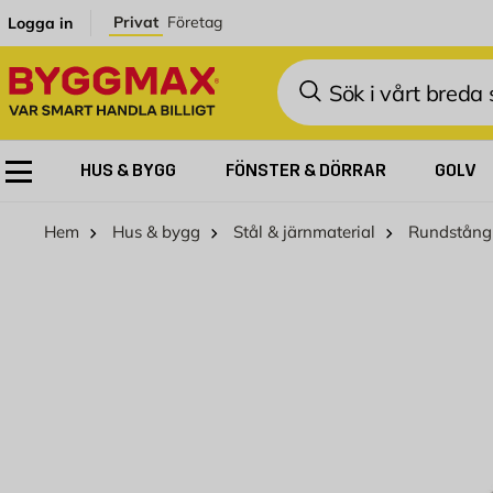
Hoppa till innehållet
Privat
Företag
Logga in
Sök
HUS & BYGG
FÖNSTER & DÖRRAR
GOLV
Hem
Hus & bygg
Stål & järnmaterial
Rundstång