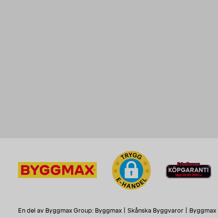
En del av Byggmax Group:
Byggmax
|
Skånska Byggvaror
|
Byggmax 