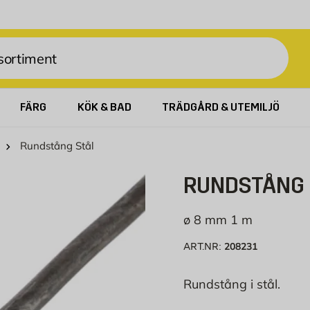
FÄRG
KÖK & BAD
TRÄDGÅRD & UTEMILJÖ
Rundstång Stål
RUNDSTÅNG 
ø 8 mm 1 m
208231
ART.NR:
Rundstång i stål.