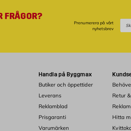
R FRÅGOR?
Pre
Prenumerera på vårt
nyhetsbrev
Handla på Byggmax
Kundse
Butiker och öppettider
Behöver
Leverans
Retur &
Reklamblad
Reklam
Prisgaranti
Hitta m
Varumärken
Kvittok