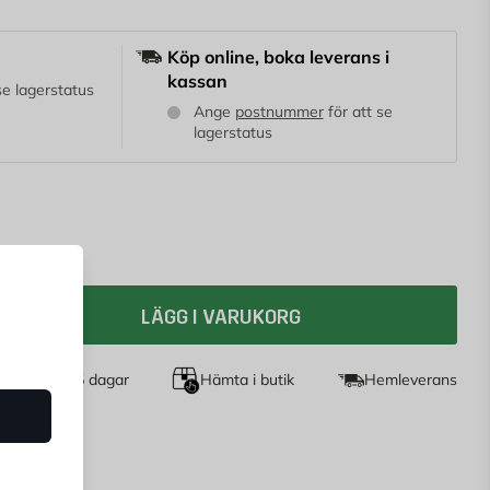
Köp online, boka leverans i
kassan
 se lagerstatus
Ange
postnummer
för att se
lagerstatus
LÄGG I VARUKORG
et köp i 365 dagar
Hämta i butik
Hemleverans