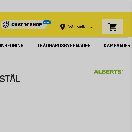
Varukorg
BETA
CHAT 'N' SHOP
Välj butik
INREDNING
TRÄDGÅRDSBYGGNADER
KAMPANJER
STÅL