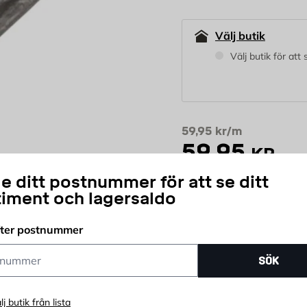
Välj butik
Välj butik för att
59,95
kr/m
59,95
KR
e ditt postnummer för att se ditt
timent och lagersaldo
st
Antal
fter postnummer
Prisgaranti
Öpp
ummer
SÖK
lj butik från lista